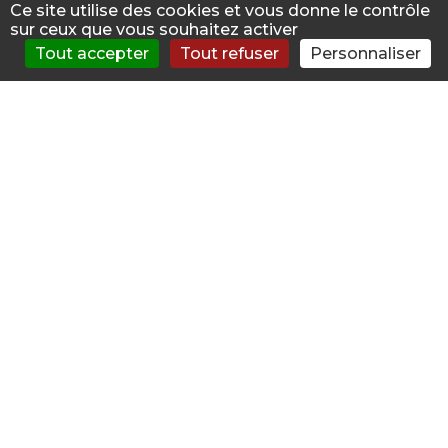
Ce site utilise des cookies et vous donne le contrôle
63000 CLERMONT FERRAND
sur ceux que vous souhaitez activer
Tout accepter
Tout refuser
Personnaliser
S'évaluer
Consulter
Forum
News
Menu
GERARD EYBOULET
Addictologue Libéral
53.1km
4 AVENUE AUGUSTE ROUZAUD
63130 ROYAT
FRANCOISE MOREL RESIDENCE
CASTEL PARC
53.1km
Addictologue Libéral
4 PLACE LANDOUZY
63400 CHAMALIERES