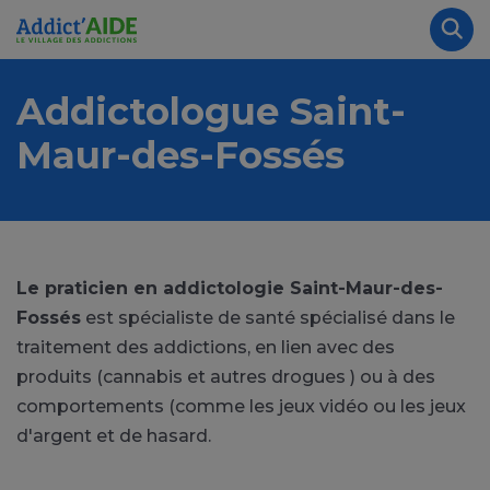
Aller au contenu principal
Panneau de gestion des cookies
Rec
Addictologue Saint-
Maur-des-Fossés
Le praticien en addictologie Saint-Maur-des-
Fossés
est spécialiste de santé spécialisé dans le
traitement des addictions, en lien avec des
produits (cannabis et autres drogues ) ou à des
comportements (comme les jeux vidéo ou les jeux
d'argent et de hasard.