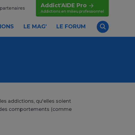
Addict'AIDE Pro
partenaires
Addictions en milieu professionnel
IONS
LE MAG'
LE FORUM
Recherche
es addictions, qu'elles soient
ou à des comportements (comme