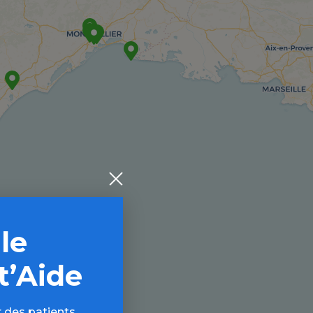
 le
t’Aide
 des patients