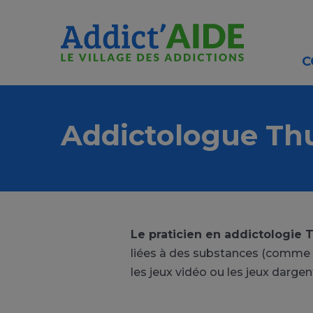
Aller au contenu principal
Panneau de gestion des cookies
C
Addictologue Thu
Le praticien en addictologie 
liées à des substances (comme 
les jeux vidéo ou les jeux dargen