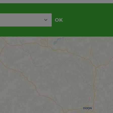
re
OK