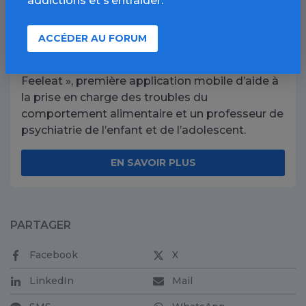
addictions et s’entraider.
Trois personnes dans le studio de l’émission «
On est fait pour s’entendre » de RTL pour parler
ACCÉDER AU FORUM
de l’anorexie : l’auteure de « Une petite voix me
disait de maigrir encore », la fondatrice de «
Feeleat », première application mobile d’aide à
la prise en charge des troubles du
comportement alimentaire et un professeur de
psychiatrie de l’enfant et de l’adolescent.
EN SAVOIR PLUS
PARTAGER
Facebook
X
LinkedIn
Mail