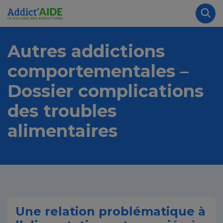
Aller au contenu principal
Panneau de gestion des cookies
Rec
Autres addictions
comportementales –
Dossier complications
des troubles
alimentaires
Une relation problématique à