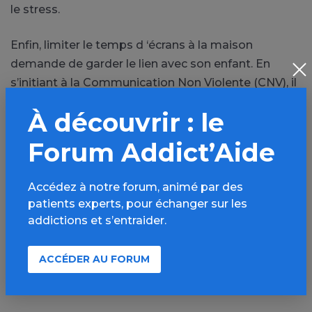
le stress.
Enfin, limiter le temps d ‘écrans à la maison
demande de garder le lien avec son enfant. En
s’initiant à la Communication Non Violente (CNV), il
est possible d’apprendre à communiquer
À découvrir : le
sereinement, particulièrement à l’adolescence.
Forum Addict’Aide
PARTAGER
Accédez à notre forum, animé par des
patients experts, pour échanger sur les
Facebook
X
addictions et s’entraider.
LinkedIn
Mail
ACCÉDER AU FORUM
SMS
WhatsApp