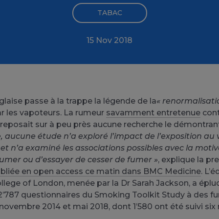
TABAC
15 Nov 2018
laise passe à la trappe la légende de la
« renormalisati
r les vapoteurs. La rumeur
savamment entretenue
cont
reposait sur à peu près aucune recherche le démontran
 aucune étude n’a exploré l’impact de l’exposition au
 et n’a examiné les associations possibles avec la moti
fumer ou d’essayer de cesser de fumer »
, explique la p
bliée en open access ce matin dans BMC Medicine
. L’
College of London, menée par la Dr Sarah Jackson, a éplu
2’787 questionnaires du Smoking Toolkit Study à des f
 novembre 2014 et mai 2018, dont 1’580 ont été suivi six