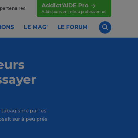
Addict'AIDE Pro
partenaires
Addictions en milieu professionnel
IONS
LE MAG'
LE FORUM
Recherche
eurs
ssayer
u tabagisme par les
sait sur à peu près