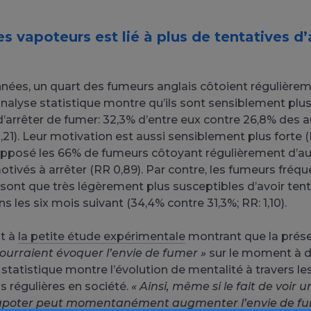
s vapoteurs est lié à plus de tentatives d’
nées, un quart des fumeurs anglais côtoient régulière
analyse statistique montre qu’ils sont sensiblement plus
d’arrêter de fumer: 32,3% d’entre eux contre 26,8% des a
21). Leur motivation est aussi sensiblement plus forte (R
’opposé les 66% de fumeurs côtoyant régulièrement d’a
tivés à arrêter (RR 0,89). Par contre, les fumeurs fréq
sont que très légèrement plus susceptibles d’avoir tenté
 les six mois suivant (34,4% contre 31,3%; RR: 1,10).
t à
la petite étude expérimentale
montrant que la prés
pourraient évoquer l’envie de fumer »
sur le moment à d
statistique montre l’évolution de mentalité à travers le
s régulières en société.
« Ainsi, même si le fait de voir
vapoter peut momentanément augmenter l’envie de fu