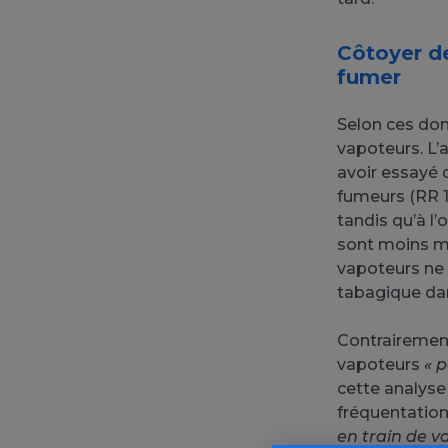
Côtoyer de
fumer
Selon ces don
vapoteurs. L’
avoir essayé 
fumeurs (RR 1,
tandis qu’à l
sont moins mo
vapoteurs ne 
tabagique dans
Contrairemen
vapoteurs
« 
cette analyse 
fréquentation
en train de 