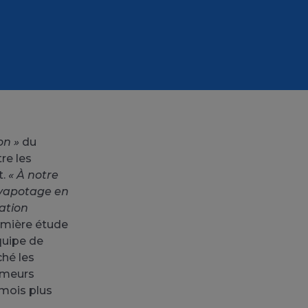
on »
du
re les
t.
« À notre
 vapotage en
vation
remière étude
équipe de
ché les
umeurs
 mois plus