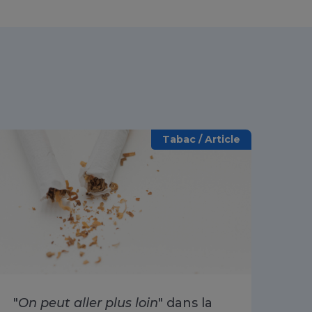
Tabac / Article
"
On peut aller plus loin
" dans la
Arr