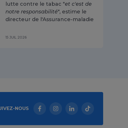
lutte contre le tabac "
et c'est de
ré
notre responsabilité
", estime le
30
directeur de l'Assurance-maladie
15 JUIL 2026
10 J
UIVEZ-NOUS
Facebook (nouvelle fenêtre)
Instagram (nouvelle fenêtre)
Linkedin (nouvelle fenêt
Tiktok (nouvelle 