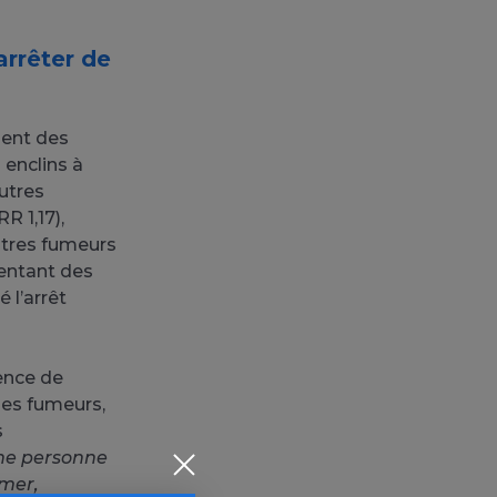
arrêter de
ment des
 enclins à
utres
R 1,17),
utres fumeurs
uentant des
 l’arrêt
ence de
es fumeurs,
s
 une personne
mer,