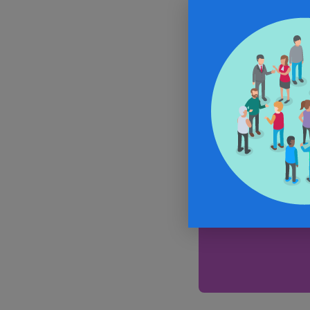
l’exposition r
sur l’utilité 
accroît leur m
dans BMC Med
In