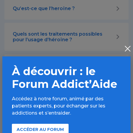
Qu’est-ce que l’heroïne ?
Quels sont les traitements possibles
pour l’usage d’héroïne ?
Comment l’héroïne est-elle utilisée ?
À découvrir : le
Forum Addict’Aide
Quels sont les effets à long terme de
l’héroïne ?
Accédez à notre forum, animé par des
patients experts, pour échanger sur les
addictions et s’entraider.
Quelles sont les complications de l’usage
chronique d’héroïne ?
ACCÉDER AU FORUM