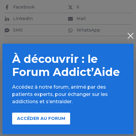
Facebook
X
LinkedIn
Mail
SMS
WhatsApp
À découvrir : le
Forum Addict’Aide
Autres FAQ
Accédez à notre forum, animé par des
patients experts, pour échanger sur les
addictions et s’entraider.
Quelles sont les complications de l’usage
ACCÉDER AU FORUM
chronique d’héroïne ?