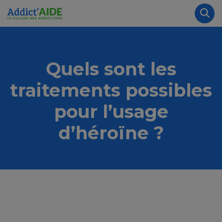
Aller au contenu principal
Panneau de gestion des cookies
Rec
Quels sont les
traitements possibles
pour l’usage
d’héroïne ?