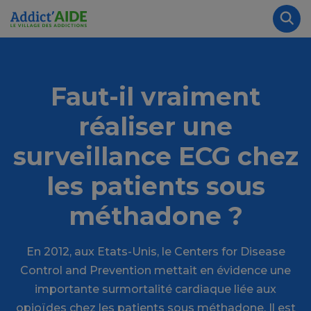
Aller au contenu principal
Panneau de gestion des cookies
Rec
Faut-il vraiment
réaliser une
surveillance ECG chez
les patients sous
méthadone ?
En 2012, aux Etats-Unis, le Centers for Disease
Control and Prevention mettait en évidence une
importante surmortalité cardiaque liée aux
opioïdes chez les patients sous méthadone. Il est