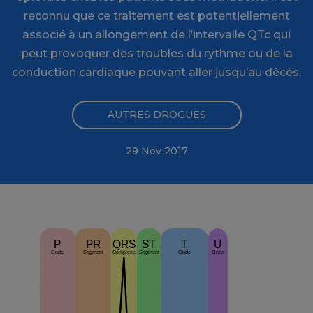
reconnu que ce traitement est potentiellement
associé à un allongement de l’intervalle QTc qui
peut provoquer des troubles du rythme ou de la
conduction cardiaque pouvant aller jusqu’au décès.
AUTRES DROGUES
29 Nov 2017