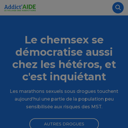
Aller au contenu principal
Panneau de gestion des cookies
Rec
Le chemsex se
démocratise aussi
chez les hétéros, et
c'est inquiétant
Les marathons sexuels sous drogues touchent
aujourd'hui une partie de la population peu
sensibilisée aux risques des MST.
AUTRES DROGUES