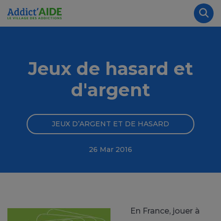
Aller au contenu principal
Panneau de gestion des cookies
Rec
Jeux de hasard et
d'argent
JEUX D’ARGENT ET DE HASARD
26 Mar 2016
En France, jouer à