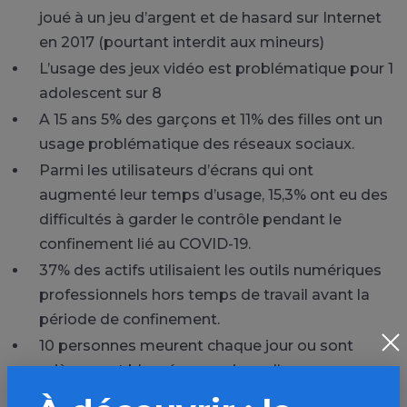
joué à un jeu d’argent et de hasard sur Internet
en 2017 (pourtant interdit aux mineurs)
L’usage des jeux vidéo est problématique pour 1
adolescent sur 8
A 15 ans 5% des garçons et 11% des filles ont un
usage problématique des réseaux sociaux.
Parmi les utilisateurs d’écrans qui ont
augmenté leur temps d’usage, 15,3% ont eu des
difficultés à garder le contrôle pendant le
confinement lié au COVID-19.
37% des actifs utilisaient les outils numériques
professionnels hors temps de travail avant la
période de confinement.
10 personnes meurent chaque jour ou sont
grièvement blessées en raison d’une
conversation téléphonique au volant