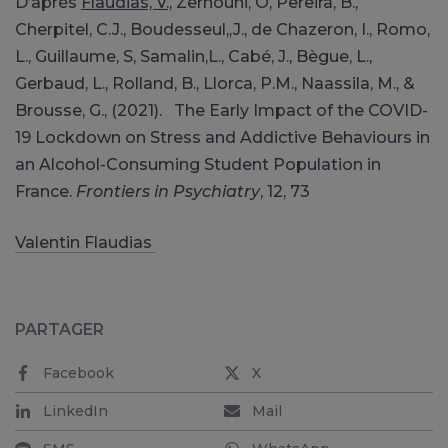
D’après
Flaudias, V.,
Zerhouni, O, Pereira, B.,
Cherpitel, C.J., Boudesseul,,J., de Chazeron, I., Romo,
L., Guillaume, S, Samalin,L., Cabé, J., Bègue, L.,
Gerbaud, L., Rolland, B., Llorca, P.M., Naassila, M., &
Brousse, G., (2021). The Early Impact of the COVID-
19 Lockdown on Stress and Addictive Behaviours in
an Alcohol-Consuming Student Population in
France.
Frontiers in Psychiatry
, 12, 73
Valentin Flaudias
PARTAGER
Facebook
X
LinkedIn
Mail