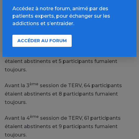
Résultats
Accédez à notre forum, animé par des
patients experts, pour échanger sur les
ère
Avant la 1
session de TERV, 81 participants
addictions et s’entraider.
étaient abstinents et 16 participants fumaient
toujours.
ACCÉDER AU FORUM
ème
Avant la 2
session de TERV, 71 participants
étaient abstinents et 5 participants fumaient
toujours.
ème
Avant la 3
session de TERV, 64 participants
étaient abstinents et 8 participants fumaient
toujours.
ème
Avant la 4
session de TERV, 61 participants
étaient abstinents et 9 participants fumaient
toujours.