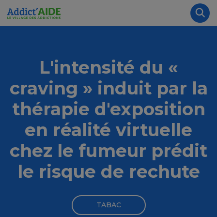
Aller au contenu principal
Panneau de gestion des cookies
Rec
L'intensité du «
craving » induit par la
thérapie d'exposition
en réalité virtuelle
chez le fumeur prédit
le risque de rechute
TABAC