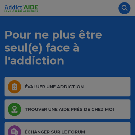
Aller au contenu principal
Panneau de gestion des cookies
Rec
Pour ne plus être
seul(e)
face à
l'addiction
ÉVALUER UNE ADDICTION
TROUVER UNE AIDE PRÈS DE CHEZ MOI
ÉCHANGER SUR LE FORUM