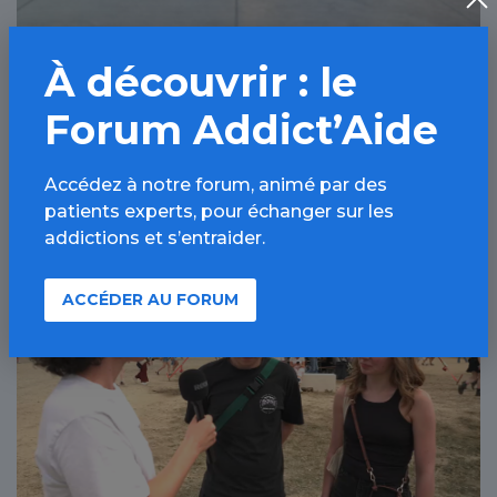
À découvrir : le
Sommeil et addictions : au cœur de la
prise en charge à l’hôpital Bichat-
Forum Addict’Aide
Claude-Bernard, AP-HP, Paris 18ème
Accédez à notre forum, animé par des
29 JUIL 2026
patients experts, pour échanger sur les
addictions et s’entraider.
Alcool / Article
ACCÉDER AU FORUM