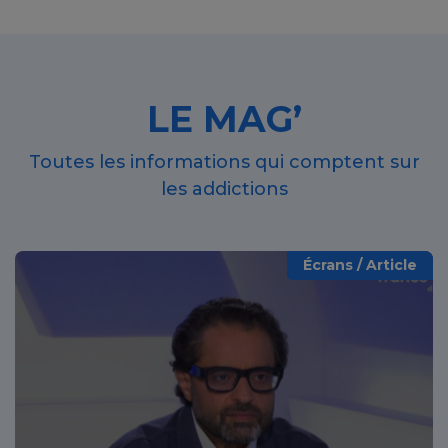
LE MAG’
Toutes les informations qui comptent sur
les addictions
Écrans / Article