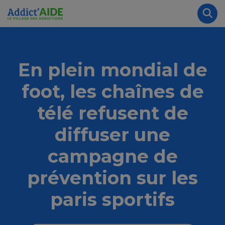
Aller au contenu principal
Panneau de gestion des cookies
Rec
En plein mondial de
foot, les chaînes de
télé refusent de
diffuser une
campagne de
prévention sur les
paris sportifs