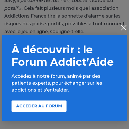
Savy,
« personne ne fait rien, tout le monde est
passif »
. Cela fait plusieurs mois que l’association
Addictions France tire la sonnette d’alarme sur les
risques des paris sportifs, possibles à tout moment
avec le jeu en ligne, souligne-t-elle.
À découvrir : le
En savoir plus :
www.radiofrance.fr
.
Forum Addict’Aide
PARTAGER
Accédez à notre forum, animé par des
patients experts, pour échanger sur les
Facebook
X
addictions et s’entraider.
LinkedIn
Mail
SMS
WhatsApp
ACCÉDER AU FORUM