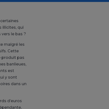
 certaines
llicites, qui
 vers le bas ?
ce malgré les
ifs. Cette
ne produit pas
nes banlieues,
ants est
qui y sont
toires dans un
ards d’euros
ndépendante,