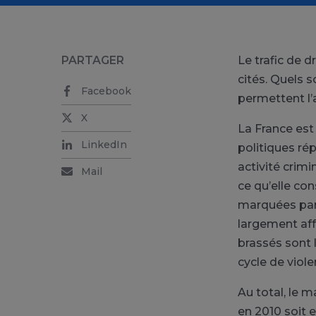
PARTAGER
Le trafic de 
cités. Quels s
Facebook
permettent l’a
X
La France est
LinkedIn
politiques ré
activité crimi
Mail
ce qu’elle co
marquées par 
largement affe
brassés sont 
cycle de viole
Au total, le m
en 2010 soit e