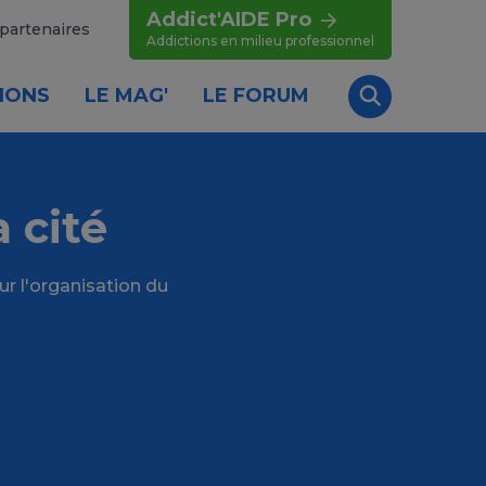
Addict'AIDE Pro
partenaires
Addictions en milieu professionnel
IONS
LE MAG'
LE FORUM
Recherche
 cité
r l'organisation du