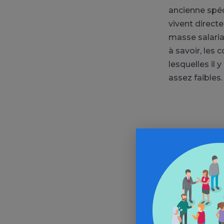
ancienne spéc
vivent direct
masse salaria
à savoir, les 
lesquelles il 
assez faibles.
Alle
In