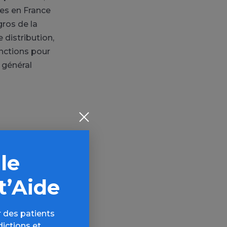
es en France
gros de la
 distribution,
onctions pour
n général
 le
ogues
t’Aide
AQ,
 des patients
dictions et