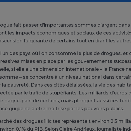
drogue fait passer d’importantes sommes d’argent dans
ont les impacts économiques et sociaux de ces activités i
scension fulgurante de certains tout en tirant les autres
 l’un des pays où l’on consomme le plus de drogues, et 
pressives mises en place par les gouvernements success
nelle, si elle a une dimension internationale – la France 
nsomme – se concentre à un niveau national dans certai
la pauvreté. Dans ces cités délaissées, la vie des habit
ctée par le trafic de stupéfiants. Les milliards d’euros 
le gagne-pain de certains, mais plongent aussi ces terri
nce qui peine à être maîtrisé par les pouvoirs publics.
arché des drogues illicites représentait environ 2,3 milli
nviron 0,1% du PIB. Selon Claire Andrieux, journaliste i