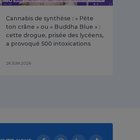
Cannabis de synthèse : « Pète
Poi
ton crâne » ou « Buddha Blue » :
les
cette drogue, prisée des lycéens,
dis
a provoqué 500 intoxications
202
26 JUIN 2026
16 J