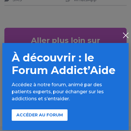
Aller plus loin sur
l’espace Tabac
À découvrir : le
Informations, parcours d’évaluations,
Forum Addict’Aide
bonnes pratiques, FAQ, annuaires,
ressources, actualités...
Accédez à notre forum, animé par des
patients experts, pour échanger sur les
Découvrir
addictions et s’entraider.
ACCÉDER AU FORUM