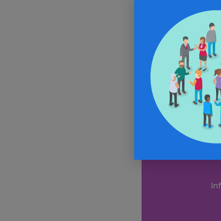
inquiétudes d
patiemment con
patrimoine, à
15.02.17).
Pour voir la s
Aller 
In