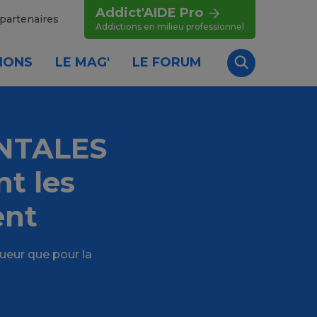
Addict'AIDE Pro
partenaires
Addictions en milieu professionnel
IONS
LE MAG'
LE FORUM
Recherche
NTALES
nt les
ent
ueur que pour la