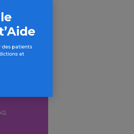
it
 culture, au
 le
iété (LT du
t’Aide
ligne »
 des patients
dictions et
t et de
AQ,