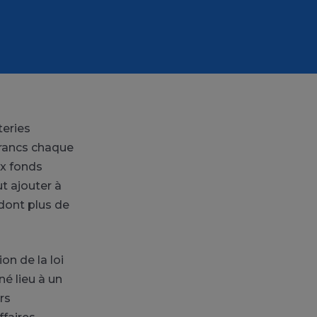
teries
 francs chaque
ux fonds
ut ajouter à
dont plus de
on de la loi
né lieu à un
rs