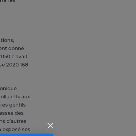
faires
tions,
 ont donné
2050 n’avait
sse 2020 168
ronique
polluant» aux
tres gentils
rgesses des
ns d’autres
a exposé ses