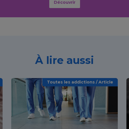
Découvrir
À lire aussi
Toutes les addictions / Article