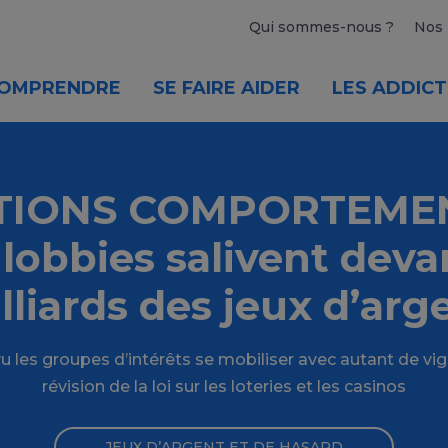
Qui sommes-nous ?
Nos 
OMPRENDRE
SE FAIRE AIDER
LES ADDICT
TIONS COMPORTEME
 lobbies salivent deva
lliards des jeux d’arg
u les groupes d’intérêts se mobiliser avec autant de vig
révision de la loi sur les loteries et les casinos
JEUX D’ARGENT ET DE HASARD