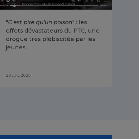
"
C'est pire qu'un poison
" : les
«
O
effets dévastateurs du PTC, une
se 
drogue très plébiscitée par les
Cha
jeunes
du 
29 JUIL 2026
29 J