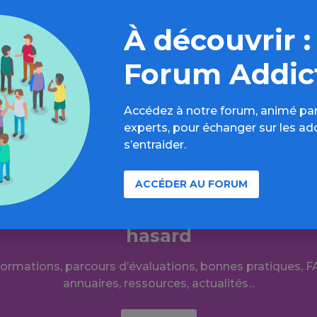
ans Le Temps. Il a rappelé que le «génie helvétique» ava
struit une structure qui profite à «l’action sociale, à la
À découvrir :
 l’éducation ou encore au sport», via, notamment, sa soc
Forum Addic
uite de l’article sur letemps.ch, cliquez sur « Consulter en 
Accédez à notre forum, animé par
experts, pour échanger sur les ad
s’entraider.
ACCÉDER AU FORUM
plus loin sur l’espace Jeux d’argen
hasard
formations, parcours d’évaluations, bonnes pratiques, F
annuaires, ressources, actualités...