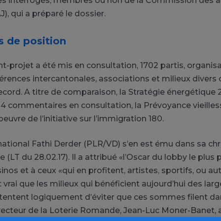
es interrogés, membres ou non de la Commission des af
J), qui a préparé le dossier.
s de position
t-projet a été mis en consultation, 1702 partis, organisa
érences intercantonales, associations et milieux divers
record. A titre de comparaison, la Stratégie énergétique 
14 commentaires en consultation, la Prévoyance vieille
oeuvre de l’initiative sur l’immigration 180.
 national Fathi Derder (PLR/VD) s’en est ému dans sa ch
LT du 28.02.17). Il a attribué «l’Oscar du lobby le plus 
sinos et à ceux «qui en profitent, artistes, sportifs, ou au
st vrai que les milieux qui bénéficient aujourd’hui des la
 tentent logiquement d’éviter que ces sommes filent da
recteur de la Loterie Romande, Jean-Luc Moner-Banet, 