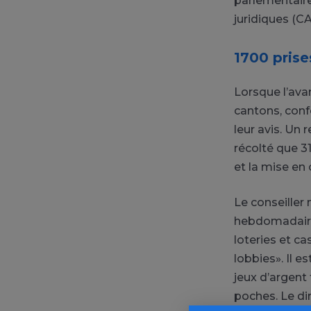
parlementair
juridiques (CA
1700 prise
Lorsque l’avan
cantons, conf
leur avis. Un 
récolté que 3
et la mise en 
Le conseiller
hebdomadaire (
loteries et ca
lobbies». Il e
jeux d’argent
poches. Le di