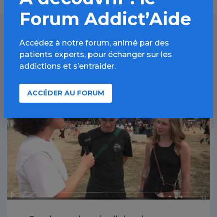
Forum Addict’Aide
Accédez à notre forum, animé par des
À lire aussi
patients experts, pour échanger sur les
addictions et s’entraider.
Alcool / Article
ACCÉDER AU FORUM