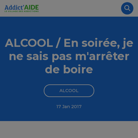
Aller au contenu principal
Panneau de gestion des cookies
Rec
ALCOOL / En soirée, je
ne sais pas m'arrêter
de boire
ALCOOL
17 Jan 2017