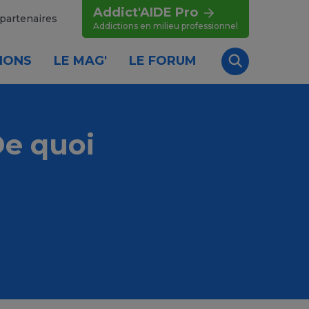
Addict'AIDE Pro
partenaires
Addictions en milieu professionnel
IONS
LE MAG'
LE FORUM
Recherche
e quoi