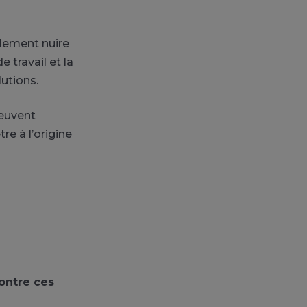
lement nuire
 travail et la
lutions.
peuvent
re à l’origine
contre ces