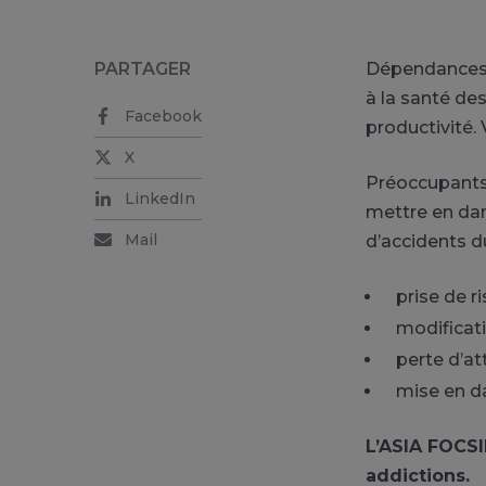
PARTAGER
Dépendances 
à la santé des
Facebook
productivité.
X
Préoccupants
LinkedIn
mettre en dang
Mail
d’accidents du
prise de r
modificati
perte d’at
mise en da
L’ASIA FOCSIE
addictions.