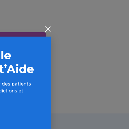
 le
AQ,
t’Aide
 des patients
dictions et