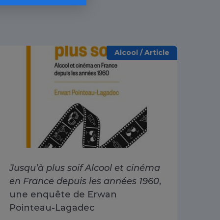
Alcool / Article
Jusqu’à plus soif Alcool et cinéma
Alc
en France depuis les années 1960
,
dri
une enquête de Erwan
Go
Pointeau-Lagadec
ad