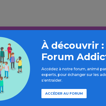
Aller plus loin sur l’espace Alcool
À découvrir :
formations, parcours d’évaluations, bonnes pratiques, F
annuaires, ressources, actualités...
Forum Addic
Découvrir
Accédez à notre forum, animé par
experts, pour échanger sur les ad
s’entraider.
ACCÉDER AU FORUM