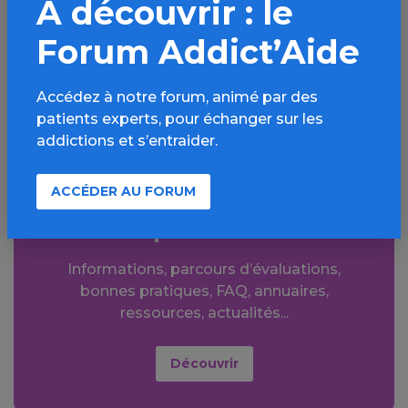
À découvrir : le
Facebook
X
LinkedIn
Mail
Forum Addict’Aide
SMS
WhatsApp
Accédez à notre forum, animé par des
patients experts, pour échanger sur les
addictions et s’entraider.
ACCÉDER AU FORUM
Aller plus loin sur
l’espace Tabac
Informations, parcours d’évaluations,
bonnes pratiques, FAQ, annuaires,
ressources, actualités...
Découvrir