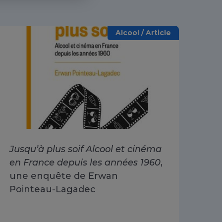
Alcool / Article
Jusqu’à plus soif Alcool et cinéma
Alc
en France depuis les années 1960
,
dri
une enquête de Erwan
Go
Pointeau-Lagadec
ad
Sa