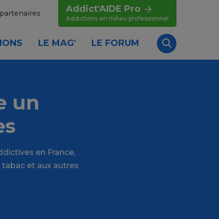
Addict'AIDE Pro
partenaires
Addictions en milieu professionnel
IONS
LE MAG'
LE FORUM
Recherche
e un
es
ddictives en France,
u tabac et aux autres