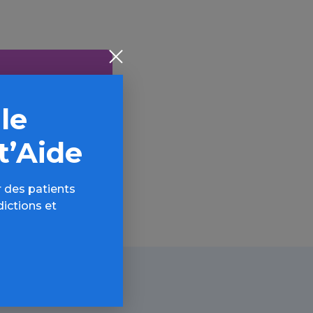
 le
AQ,
t’Aide
 des patients
dictions et