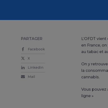
PARTAGER
L’OFDT vient 
en France, on
Facebook
au tabac et au
X
On y retrouv
LinkedIn
la consommati
Mail
cannabis.
Vous pouvez a
ligne »