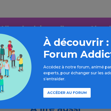
Aller plus loin sur l’espace Alcool
À découvrir :
formations, parcours d’évaluations, bonnes pratiques, F
annuaires, ressources, actualités...
Forum Addic
Découvrir
Accédez à notre forum, animé par
experts, pour échanger sur les ad
s’entraider.
ACCÉDER AU FORUM
À lire aussi