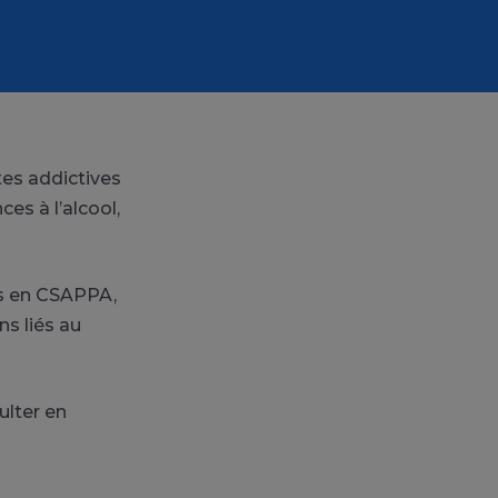
tes addictives
es à l’alcool,
s en CSAPPA,
s liés au
ulter en