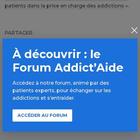
patients dans la prise en charge des addictions
».
PARTAGER
Facebook
X
À découvrir : le
LinkedIn
Mail
Forum Addict’Aide
SMS
WhatsApp
Accédez à notre forum, animé par des
patients experts, pour échanger sur les
addictions et s’entraider.
ACCÉDER AU FORUM