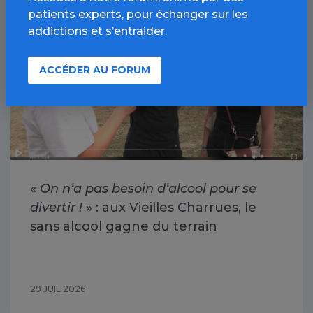
Alcool / Article
patients experts, pour échanger sur les
addictions et s’entraider.
ACCÉDER AU FORUM
«
On n’a pas besoin d’alcool pour se
divertir !
» : aux Vieilles Charrues, le
sans alcool gagne du terrain
29 JUIL 2026