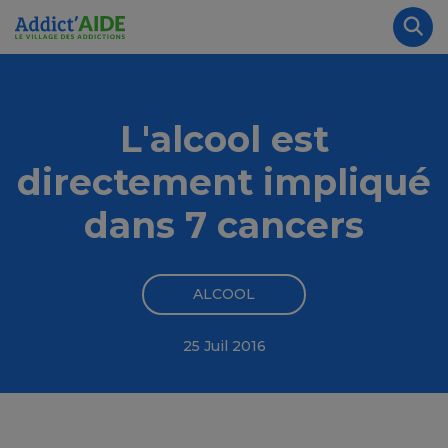
Aller au contenu principal
Panneau de gestion des cookies
Rec
L'alcool est
directement impliqué
dans 7 cancers
ALCOOL
25 Juil 2016