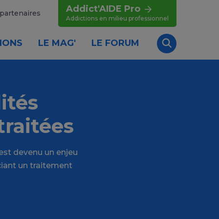
Addict'AIDE Pro
partenaires
Addictions en milieu professionnel
IONS
LE MAG'
LE FORUM
Recherche
ités
traitées
 est devenu un enjeu
iant un traitement