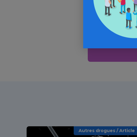
Alle
In
Autres drogues / Article