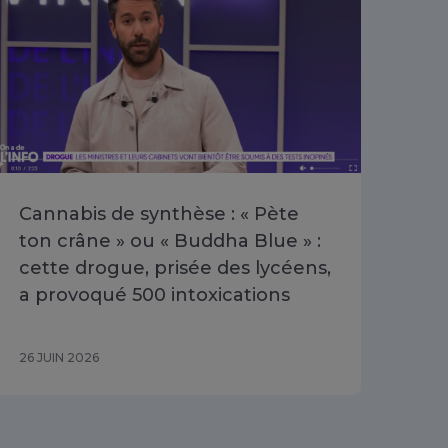
Cannabis de synthèse : « Pète
Poi
ton crâne » ou « Buddha Blue » :
les
cette drogue, prisée des lycéens,
dis
a provoqué 500 intoxications
202
26 JUIN 2026
16 J