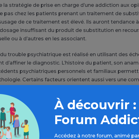
 la stratégie de prise en charge d’une addiction aux opi
re pas chez les patients prenant un traitement de substit
usage de ce traitement est élevé. Ils auront tendance à
 dosage insuffisant du produit de substitution en recour
elle ou à d’autres en les associant.
du trouble psychiatrique est réalisé en utilisant des éch
 d’affiner le diagnostic. L’histoire du patient, son anam
édents psychiatriques personnels et familiaux permet
thologie. Certains facteurs orientent aussi vers une com
, répondant mal au traitement, qui rechute et présente 
 à une prise en charge classique.
À découvrir :
Forum Addic
Accédez à notre forum, animé par