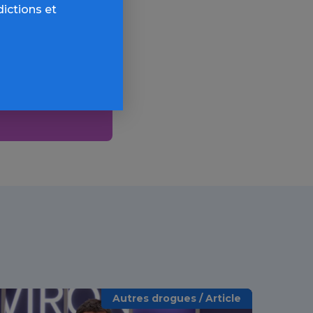
dictions et
ogues
AQ,
Autres drogues / Article