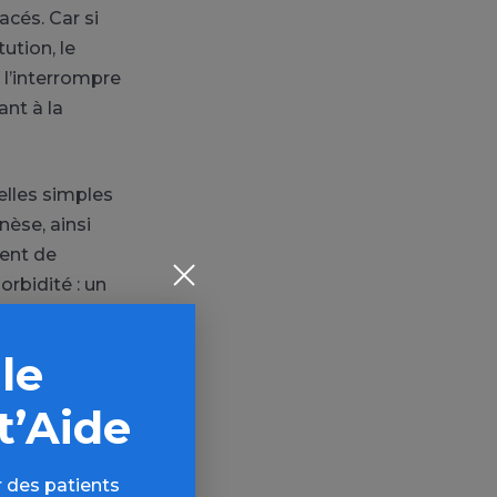
acés. Car si
ution, le
 l’interrompre
ant à la
elles simples
nèse, ainsi
tent de
orbidité : un
des facteurs
 le
t’Aide
 des patients