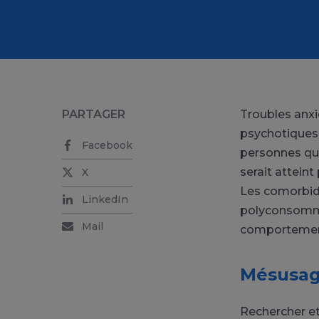
PARTAGER
Troubles anxi
psychotiques,
Facebook
personnes qui
serait atteint
X
Les comorbidi
LinkedIn
polyconsommat
Mail
comportement
Mésusage
Rechercher et