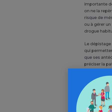
importante de
on ne la repè
risque de més
ou à gérer un
drogue habitu
Le dépistage 
qui permettent
que ses antéc
préciser la pa
patient jeune
de résistance