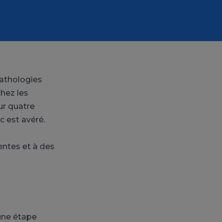
pathologies
hez les
ur quatre
c est avéré.
entes et à des
une étape