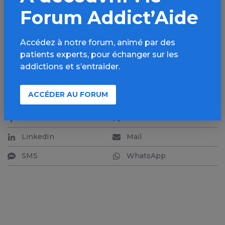
Forum Addict’Aide
pour cause : sur Alphabay, comme sur Amazon, les
vendeurs sont scrupuleusement notés par les
consommateurs. Essentiellement sur la qualité de
Accédez à notre forum, animé par des
la drogue et la livraison.
patients experts, pour échanger sur les
addictions et s’entraider.
ACCÉDER AU FORUM
PARTAGER
Facebook
X
LinkedIn
Mail
SMS
WhatsApp