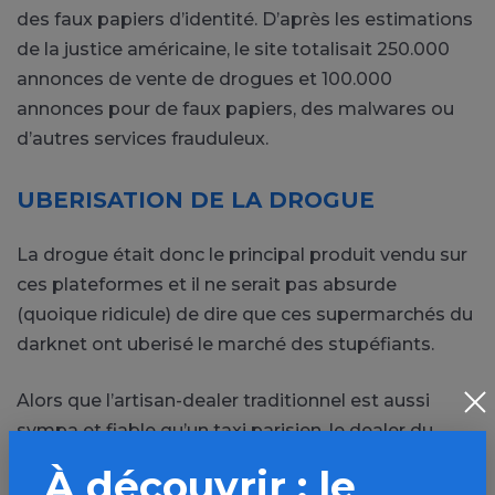
des faux papiers d’identité. D’après les estimations
de la justice américaine, le site totalisait 250.000
annonces de vente de drogues et 100.000
annonces pour de faux papiers, des malwares ou
d’autres services frauduleux.
UBERISATION DE LA DROGUE
La drogue était donc le principal produit vendu sur
ces plateformes et il ne serait pas absurde
(quoique ridicule) de dire que ces supermarchés du
darknet ont uberisé le marché des stupéfiants.
Alors que l’artisan-dealer traditionnel est aussi
sympa et fiable qu’un taxi parisien, le dealer du
darknet soigne sa relation client tel un chauffeur
À découvrir : le
Uber qui offre une bouteille d’eau à son client. Et