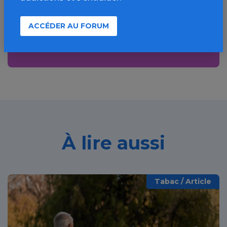
bonnes pratiques, FAQ, annuaires,
ressources, actualités...
ACCÉDER AU FORUM
Découvrir
À lire aussi
Tabac / Article