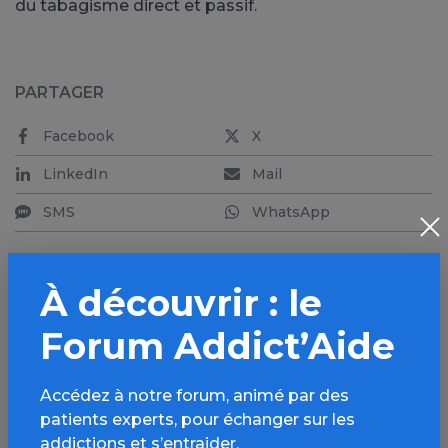
du tabagisme direct et passif.
PARTAGER
Facebook
X
LinkedIn
Mail
SMS
WhatsApp
À découvrir : le
Forum Addict’Aide
Aller plus loin sur
l’espace Tabac
Accédez à notre forum, animé par des
patients experts, pour échanger sur les
Informations, parcours d’évaluations,
addictions et s’entraider.