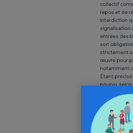
collectif com
repos et de r
interdiction 
signalisation
entrées des bâ
son obligation
strictement au
œuvre pour pr
notamment use
Étant précisé 
pourvu, selon 
même être rete
sécurité des 