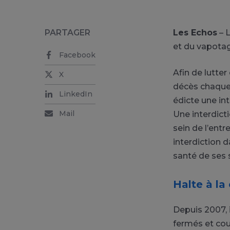
PARTAGER
Les Echos
– L
et du vapotag
Facebook
Afin de lutte
X
décès chaque 
LinkedIn
édicte une int
Mail
Une interdict
sein de l’entr
interdiction d
santé de ses s
Halte à la
Depuis 2007, i
fermés et cou