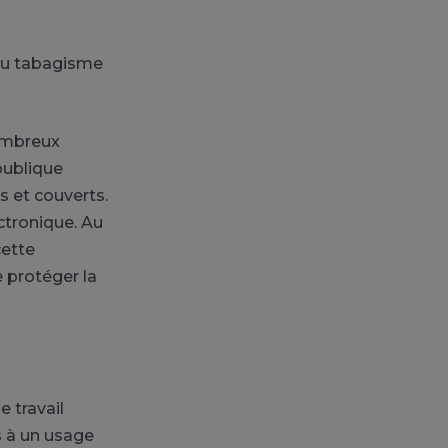
 du tabagisme
nombreux
publique
s et couverts.
ctronique. Au
cette
e protéger la
e travail
s à un usage