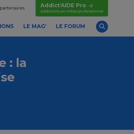
Addict'AIDE Pro
partenaires
Addictions en milieu professionnel
IONS
LE MAG'
LE FORUM
Recherche
 : la
ise