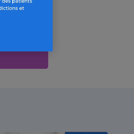
 des patients
dictions et
AQ,