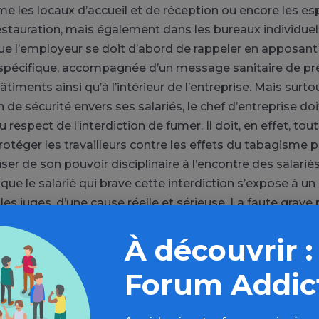
me les locaux d’accueil et de réception ou encore les e
estauration, mais également dans les bureaux individuel
que l’employeur se doit d’abord de rappeler en apposant
 spécifique, accompagnée d’un message sanitaire de pr
timents ainsi qu’à l’intérieur de l’entreprise. Mais surto
 de sécurité envers ses salariés, le chef d’entreprise doit
 respect de l’interdiction de fumer. Il doit, en effet, tou
otéger les travailleurs contre les effets du tabagisme p
r de son pouvoir disciplinaire à l’encontre des salariés 
que le salarié qui brave cette interdiction s’expose à u
les juges, d’une cause réelle et sérieuse. La faute grav
nue lorsqu’il existe un risque particulier dans l’entrepr
À découvrir :
personnes tel un risque d’incendie ou d’explosion.
Forum Addic