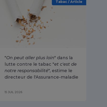
Tabac / Article
"
On peut aller plus loin
" dans la
Arr
lutte contre le tabac "
et c'est de
ré
notre responsabilité
", estime le
30
directeur de l'Assurance-maladie
15 JUIL 2026
10 J