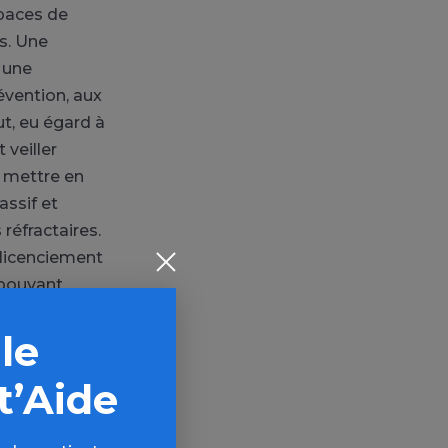
spaces de
s. Une
 une
évention, aux
ut, eu égard à
 veiller
t mettre en
assif et
réfractaires.
n licenciement
e pouvant
ise pour la
 le
t’Aide