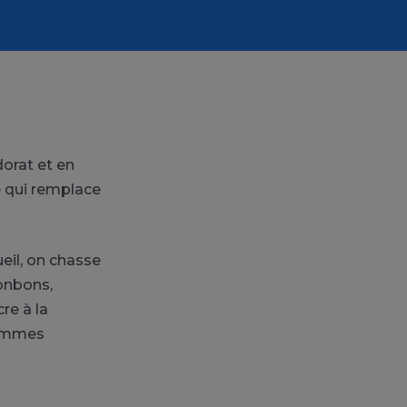
dorat et en
e qui remplace
ueil, on chasse
bonbons,
re à la
pommes