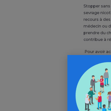
Stopper sans g
sevrage nicoti
recours à des
médecin ou de
prendre du c
contribue à r
Pour avoir acc
In