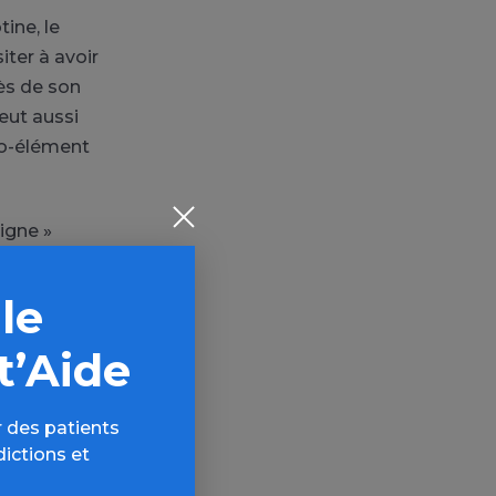
ine, le
iter à avoir
ès de son
eut aussi
go-élément
igne »
 le
t’Aide
 des patients
dictions et
AQ,