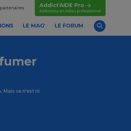
Addict'AIDE Pro
partenaires
Addictions en milieu professionnel
IONS
LE MAG'
LE FORUM
Recherche
 fumer
. Mais ce n'est ni