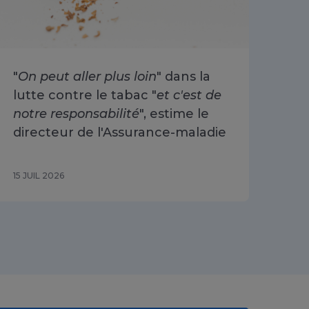
"
On peut aller plus loin
" dans la
Arr
lutte contre le tabac "
et c'est de
ré
notre responsabilité
", estime le
30
directeur de l'Assurance-maladie
15 JUIL 2026
10 J