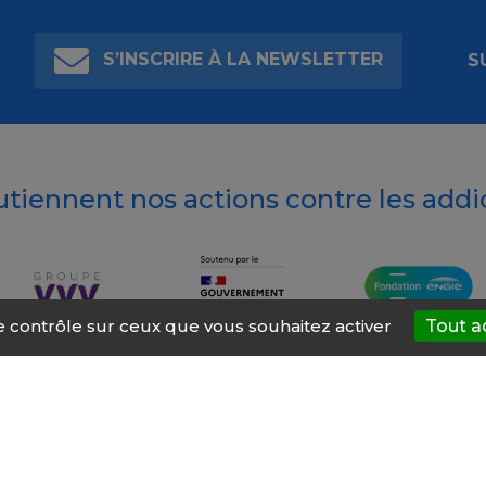
S’INSCRIRE À LA NEWSLETTER
S
outiennent nos actions contre les addi
le contrôle sur ceux que vous souhaitez activer
Tout a
t’AIDE
À propos
Mentions légales
Nous contacter
Site ré