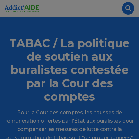
Aller au contenu principal
Panneau de gestion des cookies
Rec
TABAC / La politique
de soutien aux
buralistes contestée
par la Cour des
comptes
Pour la Cour des comptes, les hausses de
rémunération offertes par l'État aux buralistes pour
compenser les mesures de lutte contre la
consommation de tabac sont "disproportionnées".