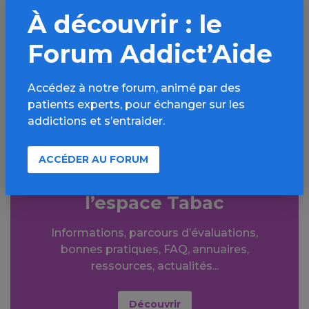
PARTAGER
À découvrir : le
Facebook
X
Forum Addict’Aide
LinkedIn
Mail
SMS
WhatsApp
Accédez à notre forum, animé par des
patients experts, pour échanger sur les
addictions et s’entraider.
ACCÉDER AU FORUM
Aller plus loin sur
l’espace Tabac
Informations, parcours d’évaluations,
bonnes pratiques, FAQ, annuaires,
ressources, actualités...
Découvrir