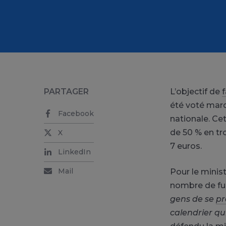
PARTAGER
L’objectif de
f
été voté mard
Facebook
nationale. Ce
de 50 % en tro
X
7 euros.
LinkedIn
Mail
Pour le minist
nombre de fum
gens de se
pr
calendrier q