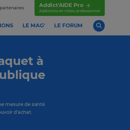
Addict'AIDE Pro
partenaires
Addictions en milieu professionnel
IONS
LE MAG'
LE FORUM
Recherche
paquet à
publique
Une mesure de santé
uvoir d’achat.