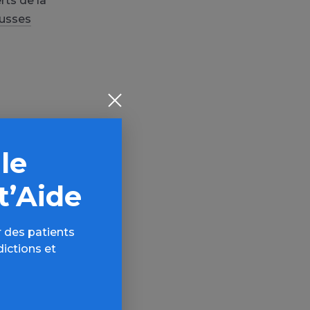
rts de la
ausses
 le
t’Aide
AQ,
 des patients
dictions et