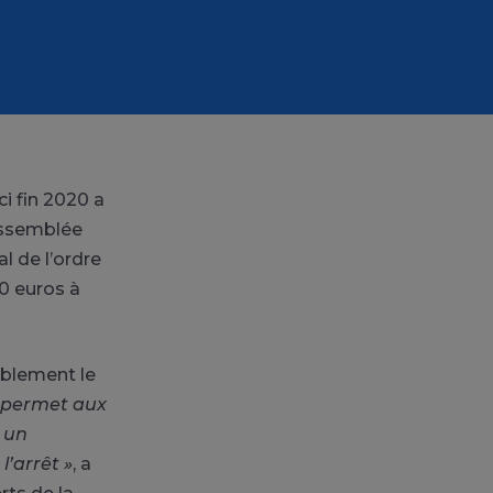
ci fin 2020 a
Assemblée
l de l’ordre
50 euros à
blement le
 permet aux
t un
l’arrêt »
, a