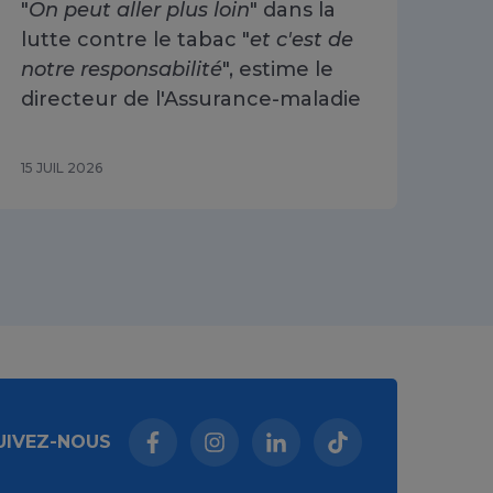
"
On peut aller plus loin
" dans la
Arr
lutte contre le tabac "
et c'est de
ré
notre responsabilité
", estime le
30
directeur de l'Assurance-maladie
15 JUIL 2026
10 J
UIVEZ-NOUS
Facebook (nouvelle fenêtre)
Instagram (nouvelle fenêtre)
Linkedin (nouvelle fenêt
Tiktok (nouvelle 