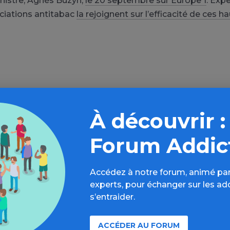
nistre, Agnès Buzyn,
le 20 septembre sur Europe 1
. Expe
ciations antitabac
la rejoignent sur l’efficacité de ces h
À découvrir :
Aller plus loin sur l’espace Tabac
Forum Addic
formations, parcours d’évaluations, bonnes pratiques, F
Accédez à notre forum, animé par
annuaires, ressources, actualités...
experts, pour échanger sur les ad
s’entraider.
Découvrir
ACCÉDER AU FORUM