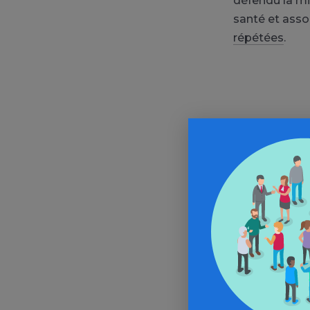
défendu la mi
santé et asso
répétées
.
In