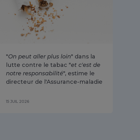
"
On peut aller plus loin
" dans la
Arr
lutte contre le tabac "
et c'est de
ré
notre responsabilité
", estime le
30
directeur de l'Assurance-maladie
15 JUIL 2026
10 J