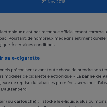
22 Nov 2016
électronique n’est pas reconnue officiellement comme 
abac
. Pourtant, de nombreux médecins estiment qu’elle fa
ique. À certaines conditions.
ir sa e-cigarette
onnels préconisent avant toute chose de prendre son t
urs modèles de cigarette électronique. « La
panne de v
eure de reprise du tabac les premières semaines d’abst
d Dautzenberg.
oir (ou cartouche) :
il stocke le e-liquide, plus ou moin