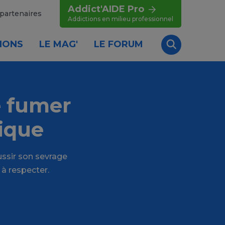
Addict'AIDE Pro
partenaires
Addictions en milieu professionnel
IONS
LE MAG'
LE FORUM
Recherche
e fumer
nique
ussir son sevrage
 à respecter.