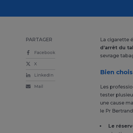
PARTAGER
La cigarette 
d’arrêt du t
Facebook
sevrage tabag
X
Bien chois
LinkedIn
Mail
Les professi
tester plusie
une cause maj
le Pr Bertran
Le réserv