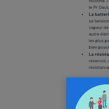
nicotine. 
le Pr Dau
La batter
sa tension
vapeur dé
autre élém
les plus p
bien poss
La résist
réservoir,
résistance