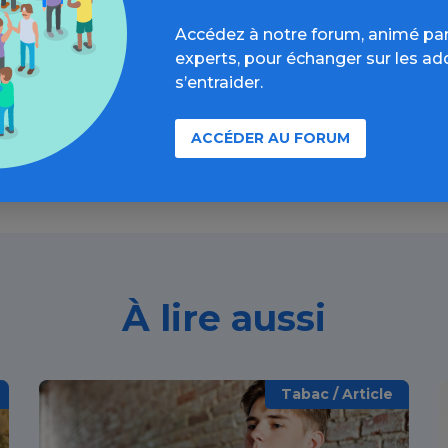
Accédez à notre forum, animé par
formations, parcours d’évaluations, bonnes pratiques, F
experts, pour échanger sur les ad
annuaires, ressources, actualités...
s’entraider.
Découvrir
ACCÉDER AU FORUM
À lire aussi
Tabac / Article