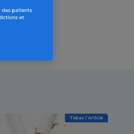
 des patients
AQ,
dictions et
Tabac / Article