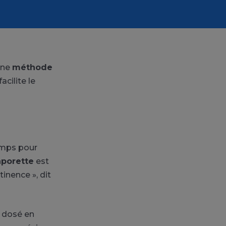
une
méthode
cilite le
emps pour
aporette
est
inence », dit
s dosé en