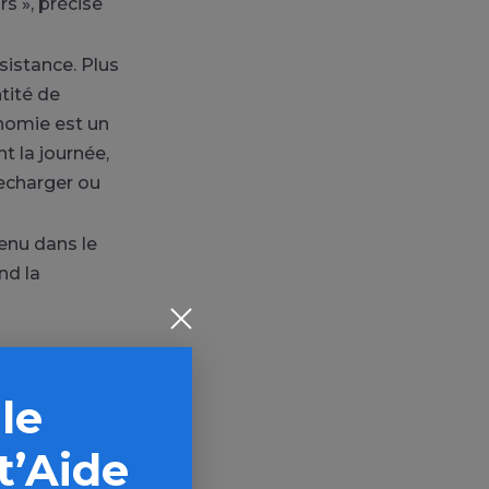
rs », précise
ésistance. Plus
ntité de
nomie est un
t la journée,
recharger ou
tenu dans le
nd la
 le
t’Aide