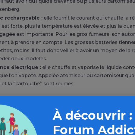
« Il faut avoir du liquide d’avance ou plusieurs cartomiseu
tzenberg.
ie rechargeable :
elle fournit le courant qui chauffe la r
 est forte, plus la température est élevée et plus la qua
gagée est importante. Pour les gros fumeurs, son auto
ent à prendre en compte. Les grosses batteries tiennen
etites, moins. Il faut donc veiller à avoir un moyen de la 
éder deux modèles.
ance électrique :
elle chauffe et vaporise le liquide con
 que l’on vapote. Appelée atomiseur ou cartomiseur qua
 et la “cartouche” sont réunies.
À découvrir :
Forum Addic
Aller plus loin sur l’espace Tabac