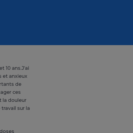
t 10 ans.J’ai
s et anxieux
rtants de
lager ces
t la douleur
ravail sur la
s doses