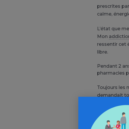
prescrites pa
calme, énergi
L’état que me 
Mon
addictio
ressentir cet
libre.
Pendant 2 ans
pharmacies pa
Toujours les 
demandait touj
toussé toute 