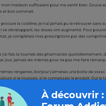
r mon médecin suffisaient pour me sentir bien. Douce e
e et bon sommeil.
procure la codéine, je n’ai jamais pu le retrouver sans 
n
se développant, les doses ont augmenté. Pour pouvoi
 état, je complétais mes prescriptions par des comprim
 j’ai fais la tournée des pharmacies quotidiennement, d
r jour, jamais les mêmes pour ne pas me faire remarqu
mêmes rengaines, bonjour j’aimerais une boîte de xxxxx
ours si je toussais, si je connaissais le produit. Oui je t
la nuit, oui je connais, merci madame au revoir.
À découvrir :