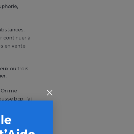
uphorie,
substances.
r continuer à
és en vente
eux ou trois
er.
. On me
ousse bcp, j’ai
 le