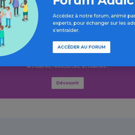
Forum Addic
Accédez à notre forum, animé par
experts, pour échanger sur les ad
s’entraider.
r plus loin sur l’espace Autres dr
ACCÉDER AU FORUM
formations, parcours d’évaluations, bonnes pratiques, F
annuaires, ressources, actualités...
Découvrir