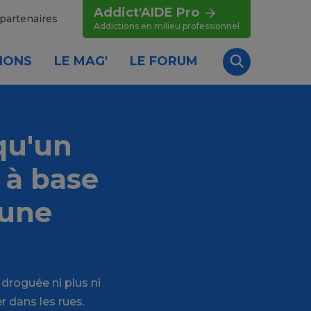
Addict'AIDE Pro
partenaires
Addictions en milieu professionnel
IONS
LE MAG'
LE FORUM
Recherche
qu'un
 à base
 une
droguée ni plus ni
r dans les rues.