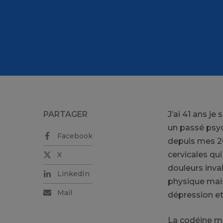
PARTAGER
J’ai 41 ans je
un passé psyc
Facebook
depuis mes 20
cervicales qu
X
douleurs inval
LinkedIn
physique mais 
Mail
dépression et
La codéine m’