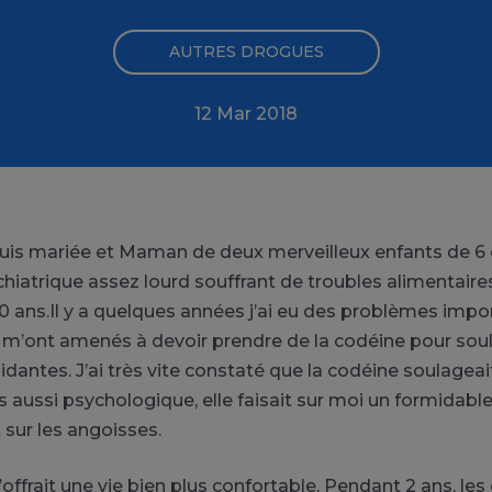
AUTRES DROGUES
12 Mar 2018
 suis mariée et Maman de deux merveilleux enfants de 6 e
hiatrique assez lourd souffrant de troubles alimentaire
 ans.Il y a quelques années j’ai eu des problèmes impo
i m’ont amenés à devoir prendre de la codéine pour sou
idantes. J’ai très vite constaté que la codéine soulageai
aussi psychologique, elle faisait sur moi un formidable t
 sur les angoisses.
offrait une vie bien plus confortable. Pendant 2 ans, le