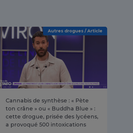
Autres drogues / Article
Cannabis de synthèse : « Pète
Poi
ton crâne » ou « Buddha Blue » :
les
cette drogue, prisée des lycéens,
dis
a provoqué 500 intoxications
202