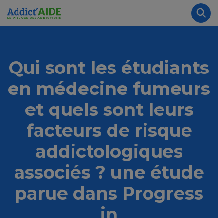
Aller au contenu principal
Panneau de gestion des cookies
Rec
Qui sont les étudiants
en médecine fumeurs
et quels sont leurs
facteurs de risque
addictologiques
associés ? une étude
parue dans Progress
in