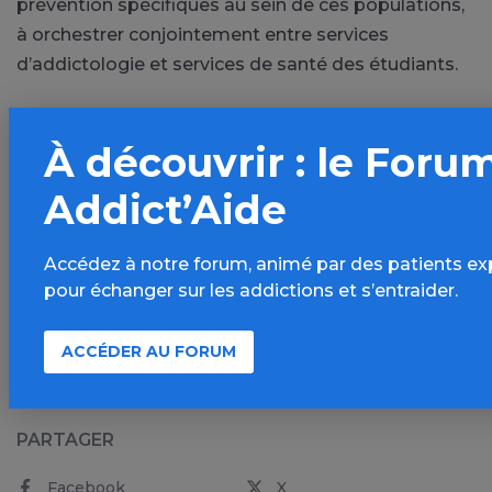
prévention spécifiques au sein de ces populations,
à orchestrer conjointement entre services
d’addictologie et services de santé des étudiants.
À découvrir : le Foru
Julia DE TERNAY
Addict’Aide
Service Universitaire d’Addictologie de Lyon (SUAL)
Accédez à notre forum, animé par des patients ex
Benjamin ROLLAND
pour échanger sur les addictions et s’entraider.
Service Universitaire d’Addictologie de Lyon (SUAL)
ACCÉDER AU FORUM
PARTAGER
Facebook
X