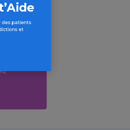
t’Aide
 des patients
dictions et
AQ,