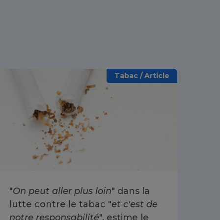
Tabac / Article
"
On peut aller plus loin
" dans la
Arr
lutte contre le tabac "
et c'est de
ré
notre responsabilité
", estime le
30