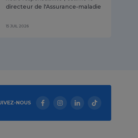
directeur de l'Assurance-maladie
15 JUIL 2026
10 J
UIVEZ-NOUS
Facebook (nouvelle fenêtre)
Instagram (nouvelle fenêtre)
Linkedin (nouvelle fenêt
Tiktok (nouvelle 