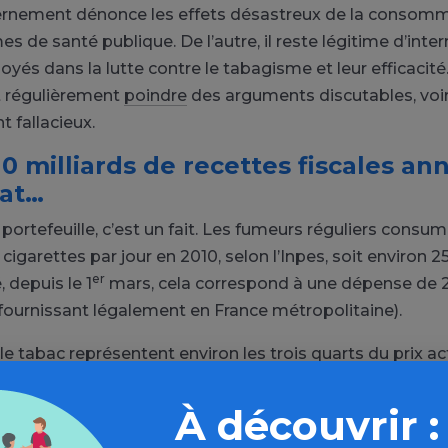
vernement dénonce les effets désastreux de la consom
s de santé publique. De l’autre, il reste légitime d’inter
és dans la lutte contre le tabagisme et leur efficacité
it régulièrement
poindre
des arguments discutables, voi
 fallacieux.
10 milliards de recettes fiscales an
tat…
portefeuille, c’est un fait. Les fumeurs réguliers consu
igarettes par jour en 2010, selon l’Inpes, soit environ 
er
, depuis le 1
mars, cela correspond à une dépense de 
 fournissant légalement en France métropolitaine).
le tabac représentent environ les trois quarts du prix ac
arettes. Ce qui en fait une source de revenus considérab
at.
À découvrir :