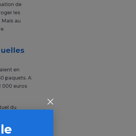
mation de
roger les
. Mais au
re
nuelles
maient en
250 paquets. A
2 000 euros
tuel du
le pour le
 le