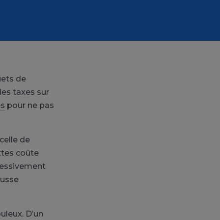
uets de
 des taxes sur
es
pour ne pas
celle de
ettes coûte
essivement
ausse
ouleux. D’un