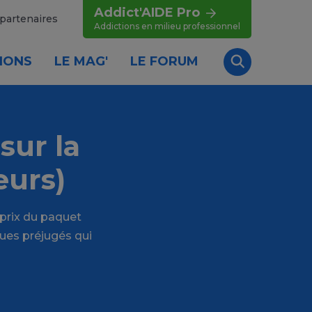
Addict'AIDE Pro
partenaires
Addictions en milieu professionnel
IONS
LE MAG'
LE FORUM
Recherche
sur la
eurs)
 prix du paquet
ues préjugés qui