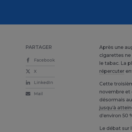
PARTAGER
Après une aug
cigarettes ne
Facebook
le tabac. La 
répercuter
ent
X
LinkedIn
Cette troisiè
novembre et de
Mail
désormais aut
jusqu’à attein
d’environ 50 
Le débat sur l