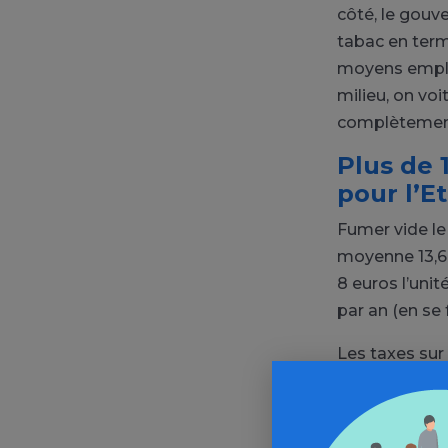
côté, le gou
tabac en terme
moyens employ
milieu, on vo
complètement
Plus de 
pour l’E
Fumer vide le 
moyenne 13,6 c
8 euros l’unité
par an (en se
Les taxes sur 
paquet de cig
budget de l’Et