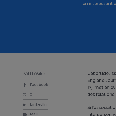
lien intéressant 
PARTAGER
Cet article, i
England Journ
Facebook
17), met en é
des relations
X
LinkedIn
Si l’associat
Mail
interpersonne