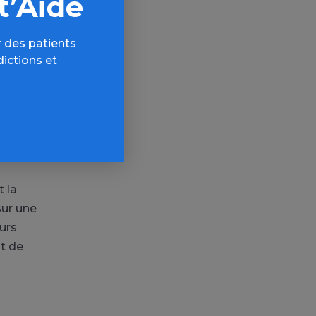
t’Aide
attachement
térieure de
 des patients
elles et le
dictions et
travail
tachement et
t la
sur une
urs
t de