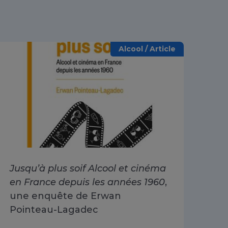
Alcool / Article
Jusqu’à plus soif Alcool et cinéma
Alc
en France depuis les années 1960
,
dri
une enquête de Erwan
Go
Pointeau-Lagadec
ad
Sa