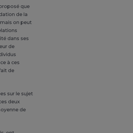
t proposé que
ation de la
, mais on peut
elations
ité dans ses
teur de
dividus
ce à ces
fait de
es sur le sujet
 ces deux
 moyenne de
is, ont