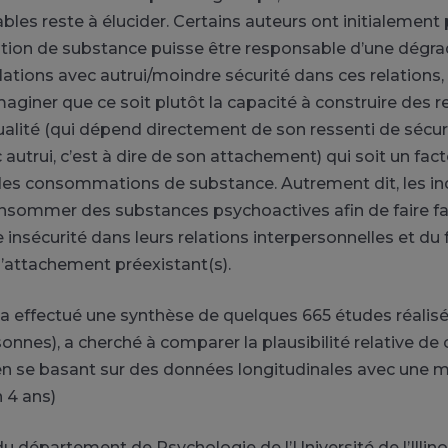
ables reste à élucider. Certains auteurs ont initialemen
ion de substance puisse être responsable d’une dégrad
elations avec autrui/moindre sécurité dans ces relations
aginer que ce soit plutôt la capacité à construire des r
ualité (qui dépend directement de son ressenti de sécur
 autrui, c’est à dire de son attachement) qui soit un fac
 des consommations de substance. Autrement dit, les in
nsommer des substances psychoactives afin de faire fa
e insécurité dans leurs relations interpersonnelles et du 
 l’attachement préexistant(s).
i a effectué une synthèse de quelques 665 études réalisé
onnes), a cherché à comparer la plausibilité relative de
en se basant sur des données longitudinales avec une
n 4 ans)
u département de Psychologie de l’Université de l’Illino