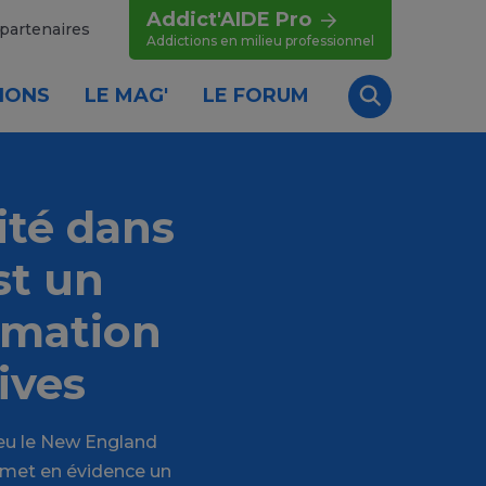
Addict'AIDE Pro
partenaires
Addictions en milieu professionnel
IONS
LE MAG'
LE FORUM
Recherche
ité dans
st un
mmation
ives
 peu le New England
, met en évidence un