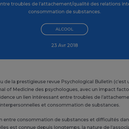
entre troubles de l’attachement/qualité des relations in
consommation de substances.
ALCOOL
23 Avr 2018
ssu de la prestigieuse revue Psychological Bulletin (c’est
al of Medicine des psychologues, avec un impact facto
vidence un lien intéressant entre troubles de l’attacheme
 interpersonnelles et consommation de substances.
ion entre consommation de substances et difficultés dans
lles est connue depuis longtemps, la nature de l’associ