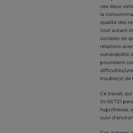
ces deux vari
la consommat
qualité des r
tout autant im
sociales de q
relations avec
vulnérabilité
pourraient co
difficultés/un
trouble(s) de
Ce travail, qu
(n=56’721 pers
hypothèses, 
suivi d’enviro
Ces auteurs, d