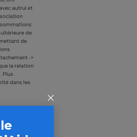
avec autrui et
sociation
consommations
ultérieure de
rmettant de
tions
’attachement ->
ue la relation
. Plus
ité dans les
 le
les, qui sont
 des liens