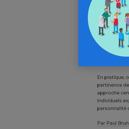
sociaux de q
de type inséc
substances. O
thérapeutiques
fonctionnemen
propose égale
consommatio
En pratique, 
pertinence de
approche cent
individuels e
personnalité 
Par Paul Brun