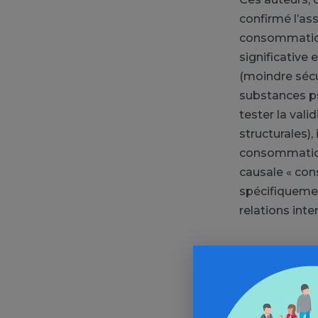
confirmé l’as
consommation 
significative
(moindre sécu
substances ps
tester la vali
structurales),
consommation 
causale « con
spécifiqueme
relations int
Ce travail met
directement d