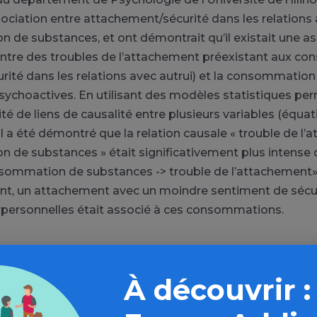
sociation entre attachement/sécurité dans les relations 
de substances, et ont démontrait qu’il existait une as
 entre des troubles de l’attachement préexistant aux 
rité dans les relations avec autrui) et la consommation 
ychoactives. En utilisant des modèles statistiques pe
dité de liens de causalité entre plusieurs variables (équa
 il a été démontré que la relation causale « trouble de l
de substances » était significativement plus intense q
sommation de substances -> trouble de l’attachement»
nt, un attachement avec un moindre sentiment de sécur
erpersonnelles était associé à ces consommations.
À découvrir :
 en évidence que la qualité des relations interpersonnel
épendantes de la capacité d’un individu à pouvoir créer