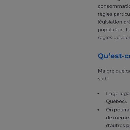
consommation 
règles partic
législation p
population. L
règles qu’elle
Qu’est-c
Malgré quelqu
suit :
L’âge léga
Québec).
On pourra 
de même qu
d’autres p