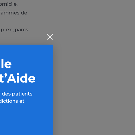
omicile.
 grammes de
. ex., parcs
 le
t’Aide
 des patients
dictions et
ce