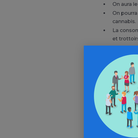
On aura le
On pourra 
cannabis.
La consomm
et trottoir
Tags:
travail