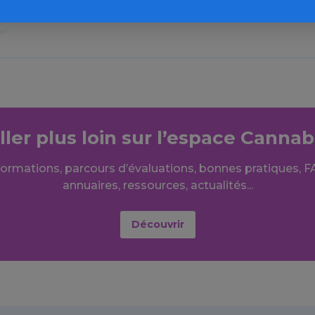
» en savoir plus
ller plus loin sur l’espace Cannab
formations, parcours d’évaluations, bonnes pratiques, F
annuaires, ressources, actualités...
Découvrir