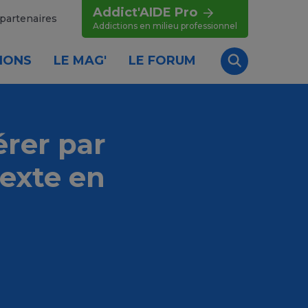
Addict'AIDE Pro
partenaires
Addictions en milieu professionnel
IONS
LE MAG'
LE FORUM
Recherche
érer par
exte en