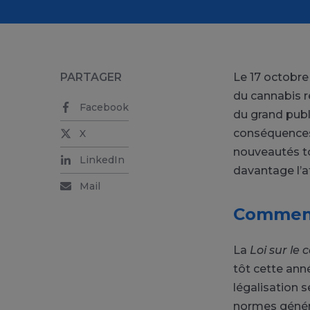
PARTAGER
Le 17 octobre 
du cannabis r
Facebook
du grand publi
conséquences
X
nouveautés to
LinkedIn
davantage l’a
Mail
Comment 
La
Loi sur le
tôt cette an
légalisation s
normes général