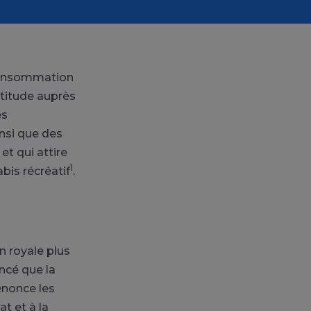
a consommation
rtitude auprès
es
nsi que des
et qui attire
1
bis récréatif
.
n royale plus
ncé que la
nonce les
at et à la