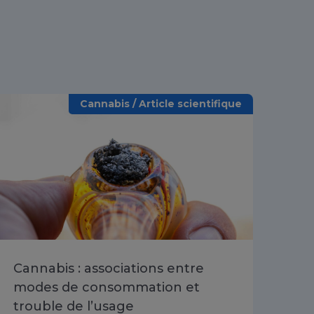
Cannabis / Article scientifique
Cannabis : associations entre
Évo
modes de consommation et
lié
trouble de l’usage
ado