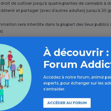
 droit de cultiver jusqu’à quatre plantes de cannabis à d
détenir et partager (avec d’autres adultes) jusqu’à 30
ation sera interdite dans la plupart des lieux publics (p
s).
À découvrir :
Forum Addic
Accédez à notre forum, animé par
experts, pour échanger sur les ad
s’entraider.
ACCÉDER AU FORUM
Source de l'article : Association Addictions Fran