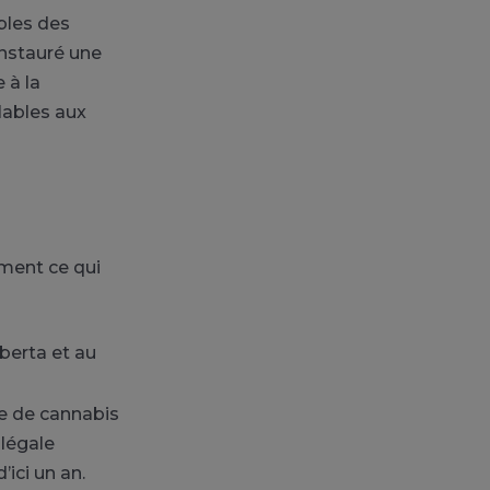
bles des
instauré une
 à la
lables aux
ement ce qui
berta et au
le de cannabis
 légale
ici un an.