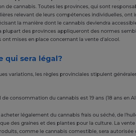
de cannabis. Toutes les provinces, qui sont responsa
ulières relevant de leurs compétences individuelles, ont 
récisant la manière dont le cannabis deviendra accessible
a plupart des provinces appliqueront des normes semb
s ont mises en place concernant la vente d’alcool.
e qui sera légal?
es variations, les règles provinciales stipulent général
l de consommation du cannabis est 19 ans (18 ans en Al
acheter légalement du cannabis frais ou séché, de l’hui
e des graines et des plantes pour la culture. La vente
roduits, comme le cannabis comestible, sera autorisée d’