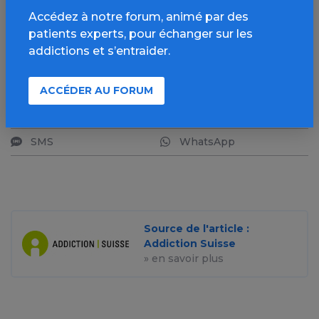
Accédez à notre forum, animé par des
patients experts, pour échanger sur les
addictions et s’entraider.
PARTAGER
Facebook
X
ACCÉDER AU FORUM
LinkedIn
Mail
SMS
WhatsApp
Source de l'article :
Addiction Suisse
» en savoir plus