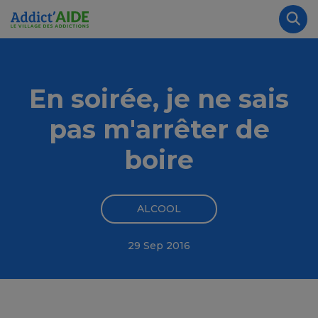
Aller au contenu principal
Panneau de gestion des cookies
Rec
En soirée, je ne sais
pas m'arrêter de
boire
ALCOOL
29 Sep 2016