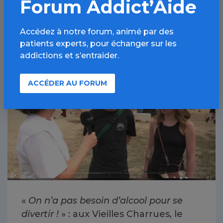
Forum Addict’Aide
À lire aussi
Accédez à notre forum, animé par des
patients experts, pour échanger sur les
addictions et s’entraider.
Alcool / Article
ACCÉDER AU FORUM
«
On n’a pas besoin d’alcool pour se
divertir !
» : aux Vieilles Charrues, le