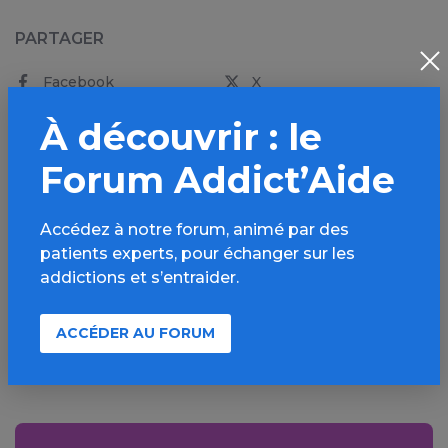
PARTAGER
Facebook
X
LinkedIn
Mail
À découvrir : le
SMS
WhatsApp
Forum Addict’Aide
Accédez à notre forum, animé par des
patients experts, pour échanger sur les
addictions et s’entraider.
Source de l'article : OFDT
» en savoir plus
ACCÉDER AU FORUM