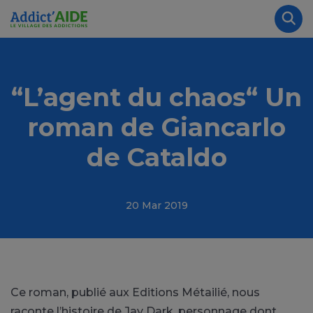
Aller au contenu principal
Panneau de gestion des cookies
Rec
“L’agent du chaos“ Un
roman de Giancarlo
de Cataldo
20 Mar 2019
Ce roman, publié aux Editions Métailié, nous
raconte l’histoire de Jay Dark, personnage dont