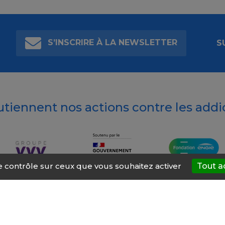
S’INSCRIRE À LA NEWSLETTER
S
outiennent nos actions contre les addi
le contrôle sur ceux que vous souhaitez activer
Tout a
t’AIDE
À propos
Mentions légales
Nous contacter
Site ré