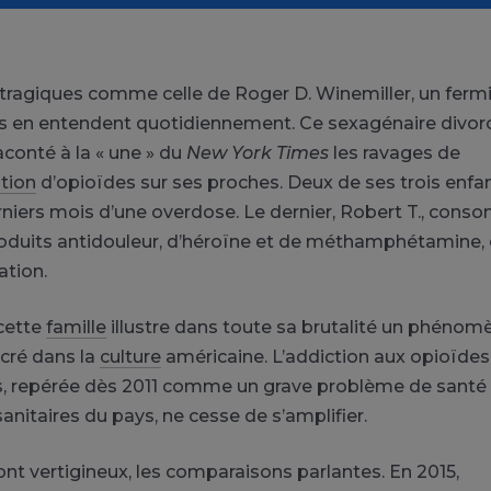
 tragiques comme celle de Roger D. Winemiller, un fermie
s en entendent quotidiennement. Ce sexagénaire divor
onté à la « une » du
New York Times
les ravages de
tion
d’opioïdes sur ses proches. Deux de ses trois enfa
niers mois d’une overdose. Le dernier, Robert T., ­con
roduits antidouleur, d’héroïne et de méthamphétamine, 
ation.
cette
famille
illustre dans toute sa brutalité un phénom
cré dans la
culture
américaine. L’addiction aux opioïdes 
, repérée dès 2011 comme un grave problème de santé 
sanitaires du pays, ne cesse de s’amplifier.
ont vertigineux, les comparaisons parlantes. En 2015,