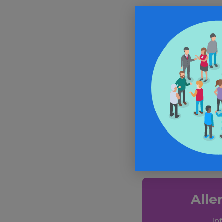
Une explosion
pharmaceutiqu
Occidentale – 
Charleston Ga
fabricants de 
433 par habit
Pour en savoir
Alle
In