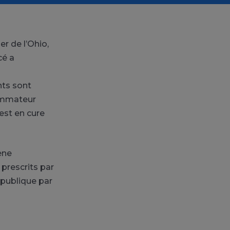
r de l’Ohio,
cé a
nts sont
sommateur
est en cure
ène
prescrits par
publique par