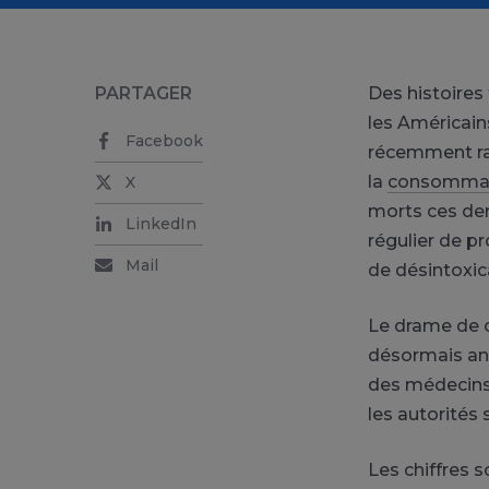
PARTAGER
Des histoires
les Américain
Facebook
récemment rac
la
consomma
X
morts ces der
LinkedIn
régulier de p
Mail
de désintoxic
Le drame de 
désormais an
des médecins
les autorités 
Les chiffres s