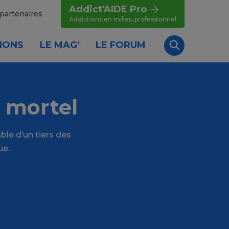
Addict'AIDE Pro
partenaires
Addictions en milieu professionnel
IONS
LE MAG'
LE FORUM
Recherche
 mortel
le d’un tiers des
ue.