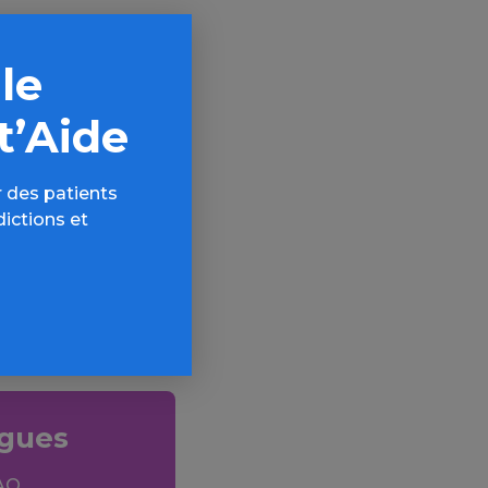
rises
l de Virginie-
 le
 –, le
ntes, les
t’Aide
’Etat, soit
 des patients
dictions et
ogues
AQ,