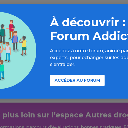
 en partie portée par le lobbying
« agressif »
des
entrep
es, expliquait l’étude. En décembre 2016, un journal loca
À découvrir :
l’un des Etats américains les plus touchés par l’épidémie
zette-Mail,
révélait qu’au cours des six années précéde
Forum Addic
médicaments avaient livré 780 millions de pilules dans l
ant.
Accédez à notre forum, animé par
 plus, cliquez sur « Consulter en ligne »
experts, pour échanger sur les ad
s’entraider.
ACCÉDER AU FORUM
r plus loin sur l’espace Autres dr
formations, parcours d’évaluations, bonnes pratiques, F