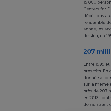
15 000 person
Centers for D
décès dus aux
l’ensemble d
année, les acc
de
sida
, en 1
207 mill
Entre 1999 et
prescrits. En 
donnée à
corr
sur la même p
près de 207 m
en 2013, contr
démontrent de