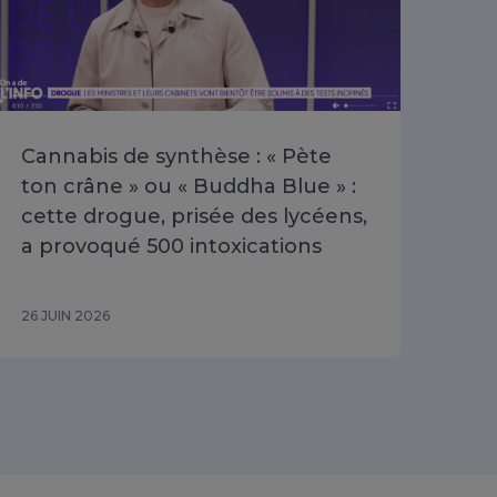
Cannabis de synthèse : « Pète
Poi
ton crâne » ou « Buddha Blue » :
les
cette drogue, prisée des lycéens,
dis
a provoqué 500 intoxications
202
26 JUIN 2026
16 J