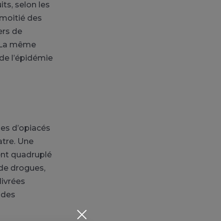
ts, selon les
 moitié des
ers de
 La même
 de l’épidémie
ses d’opiacés
atre. Une
ent quadruplé
 de drogues,
livrées
udes