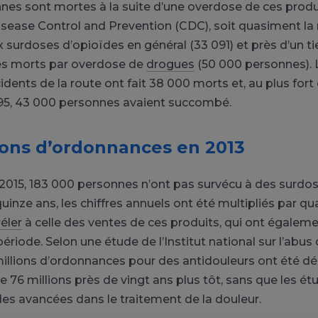
nes sont mortes à la suite d’une overdose de ces produi
isease Control and Prevention (CDC), soit quasiment la
 surdoses d’opioïdes en général (33 091) et près d’un ti
es morts par overdose de
drogues
(50 000 personnes).
idents de la route ont fait 38 000 morts et, au plus fort
995, 43 000 personnes avaient succombé.
ions d’ordonnances en 2013
 2015, 183 000 personnes n’ont pas survécu à des surdo
quinze ans, les chiffres annuels ont été multipliés par qu
éler
à celle des ventes de ces produits, qui ont égalem
ériode. Selon une étude de l’Institut national sur l’abus
illions d’ordonnances pour des antidouleurs ont été dé
e 76 millions près de vingt ans plus tôt, sans que les ét
s avancées dans le traitement de la douleur.