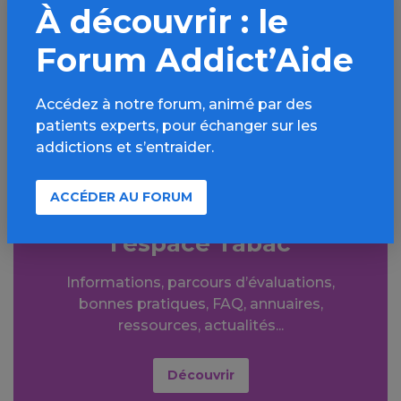
À découvrir : le
Facebook
X
Forum Addict’Aide
LinkedIn
Mail
SMS
WhatsApp
Accédez à notre forum, animé par des
patients experts, pour échanger sur les
addictions et s’entraider.
ACCÉDER AU FORUM
Aller plus loin sur
l’espace Tabac
Informations, parcours d’évaluations,
bonnes pratiques, FAQ, annuaires,
ressources, actualités...
Découvrir