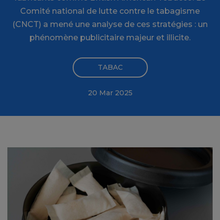
Comité national de lutte contre le tabagisme
(CNCT) a mené une analyse de ces stratégies : un
phénomène publicitaire majeur et illicite.
TABAC
20 Mar 2025