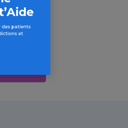
t’Aide
 des patients
dictions et
AQ,