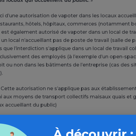
es locaux qui accueillent du public
. »
 ici d’une autorisation de vapoter dans les locaux accueil
staurants, hôtels, hôpitaux, commerces (notamment b
l est également autorisé de vapoter dans un local de tra
 un local n’accueillant pas de poste de travail (salle de pa
rs que l’interdiction s’applique dans un local de travail col
xclusivement des employés (à l’exemple d’un open-spac
 soit ou non dans les bâtiments de l’entreprise (cas des si
).
Cette autorisation ne s’applique pas aux établissement
i aux moyens de transport collectifs mais
aux quais et g
ux accueillant du public)
 plus, cliquez sur « Consulter en ligne »
À découvrir :