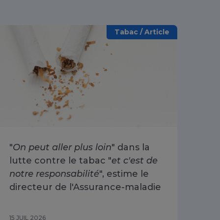
Tabac / Article
"
On peut aller plus loin
" dans la
Arr
lutte contre le tabac "
et c'est de
ré
notre responsabilité
", estime le
30
directeur de l'Assurance-maladie
15 JUIL 2026
10 J