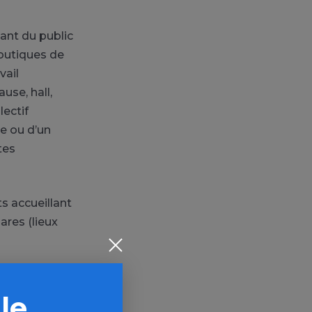
lant du public
outiques de
vail
use, hall,
lectif
e ou d’un
tes
s accueillant
ares (lieux
 le