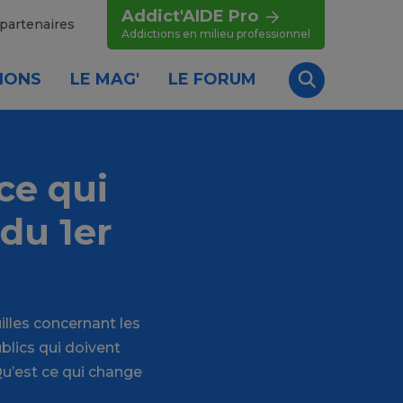
Addict'AIDE Pro
partenaires
Addictions en milieu professionnel
IONS
LE MAG'
LE FORUM
Recherche
ce qui
du 1er
lles concernant les
blics qui doivent
 Qu’est ce qui change