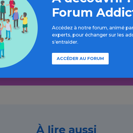
Forum Addic
Accédez à notre forum, animé par
Aller plus loin sur l’espace Tabac
experts, pour échanger sur les ad
s’entraider.
formations, parcours d’évaluations, bonnes pratiques, F
annuaires, ressources, actualités...
ACCÉDER AU FORUM
Découvrir
À lire aussi