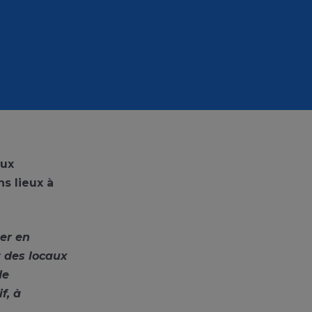
aux
ns lieux à
ter en
t des locaux
de
f, à