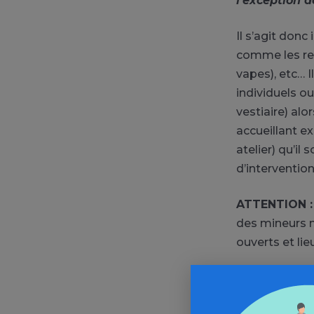
l’exception d
Il s’agit donc
comme les re
vapes), etc… I
individuels ou
vestiaire) alo
accueillant e
atelier) qu’il
d’intervention
ATTENTION :
des mineurs n
ouverts et lie
Pour en savoir