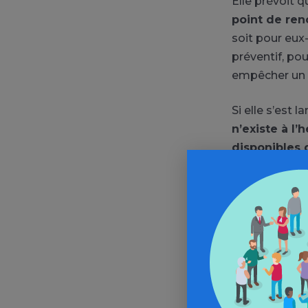
Elle prévoit 
point de ren
soit pour eux
préventif, pou
empêcher un p
Si elle s’est 
n’existe à l
disponibles 
utilisent déjà
ou pour distr
Bien placée po
« ne savent p
La faute au te
de s’asseoir p