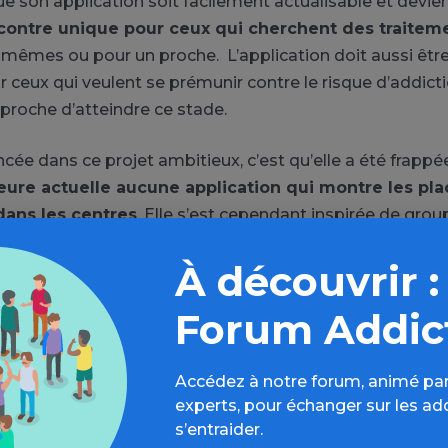
que son application soit facilement actualisable et devie
contre unique pour ceux qui cherchent des traitem
-mêmes ou pour un proche. L’application doit aussi être
r ceux qui veulent se prémunir contre le risque d’addicti
roche d’atteindre ce stade.
lancée dans ce projet ambitieux, c’est qu’elle a été frappé
’heure actuelle aucune application qui montre les pl
dans les centres
. Elle s’est cependant inspirée de grou
 des application pour s’envoyer des alertes sur les dates
À découvrir :
ibuer des documents d’informations téléchargeables.
Forum Addic
ur recueillir la parole des malades, elle sait que le plup
as comment avoir accès aux bonnes ressources » et s’en
mps et à la technologie mise en place : « Il est difficile 
Accédez à notre forum, animé par
our faire des recherches quand ils sont en crise ».
experts, pour échanger sur les ad
s’entraider.