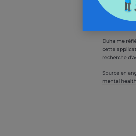
Cette applica
télécharge des
main ». Ce qu
malades.
Duhaime réflé
cette applica
recherche d
Source en ang
mental healt