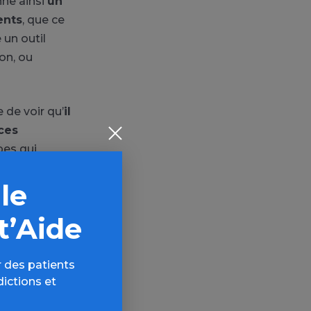
nne ainsi
un
ents
, que ce
 un outil
on, ou
e de voir qu’
il
aces
pes qui
 de rencontre,
 le
t’Aide
art d’entre eux
 plaignent.
pour les gens
 des patients
dictions et