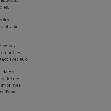
niques les
bles.
 lits
joints :
la
bien aux
cernant les
tact avec eux.
uide de
écrire des
t imprimés
ns d’une