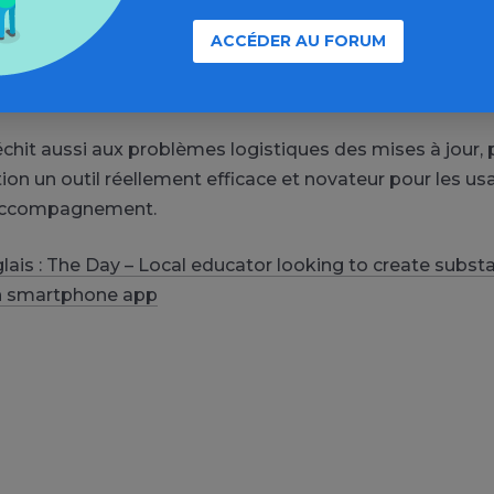
tion permettrait de résoudre en partie ce problème : «
 applications. Elles sont très faciles à utiliser et toujou
ACCÉDER AU FORUM
i les rend très attractive et efficace dans l’accompagn
chit aussi aux problèmes logistiques des mises à jour, p
tion un outil réellement efficace et novateur pour les us
’accompagnement.
lais : The Day –
Local educator looking to create subst
h smartphone app