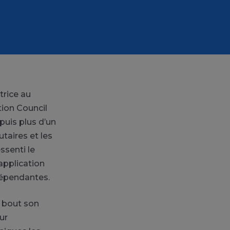
rice au
ion Council
puis plus d’un
aires et les
ssenti le
application
dépendantes.
 bout son
ur