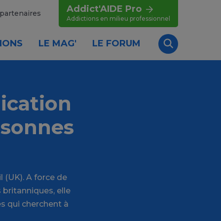
Addict'AIDE Pro
partenaires
Addictions en milieu professionnel
IONS
LE MAG'
LE FORUM
Recherche
ication
ersonnes
 (UK). A force de
britanniques, elle
es qui cherchent à