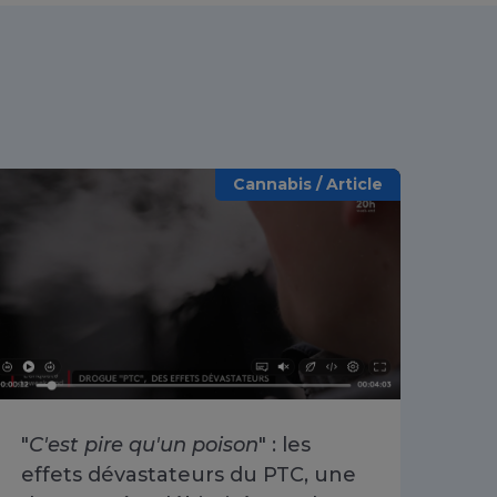
Cannabis / Article
"
C'est pire qu'un poison
" : les
«
O
effets dévastateurs du PTC, une
se 