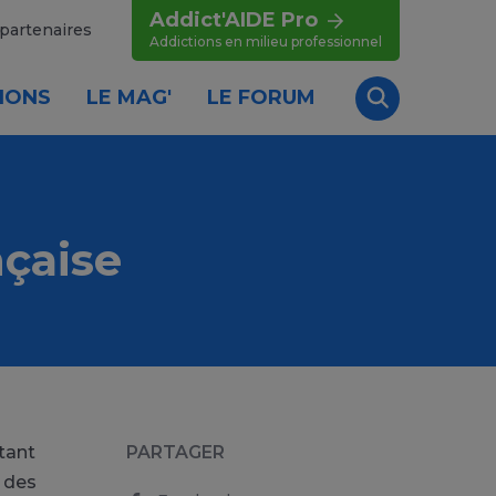
Addict'AIDE Pro
partenaires
Addictions en milieu professionnel
IONS
LE MAG'
LE FORUM
Recherche
nçaise
tant
PARTAGER
s des