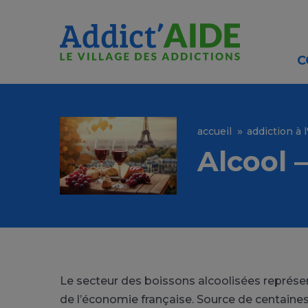
Aller au contenu principal
Panneau de gestion des cookies
C
accueil
addiction à l
Alcool –
Le secteur des boissons alcoolisées représ
de l’économie française
. Source de centaines