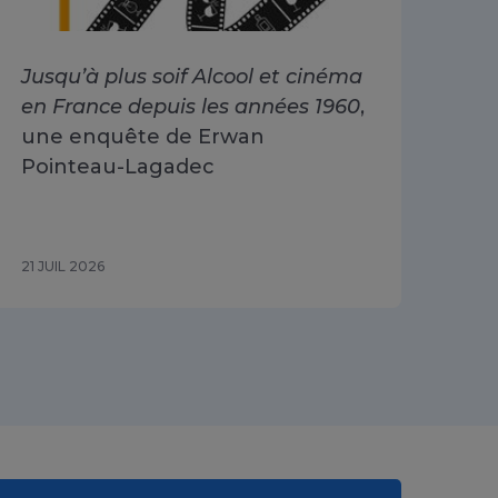
Jusqu’à plus soif Alcool et cinéma
Alc
en France depuis les années 1960
,
dri
une enquête de Erwan
Go
Pointeau-Lagadec
ad
Sa
21 JUIL 2026
15 J