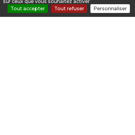
sur ceux que vous souhaitez activer
45400 FLEURY LES AUBRAIS
Tout accepter
Tout refuser
Personnaliser
S'évaluer
Consulter
Forum
News
Menu
ELISABETH DE LAUZON CHD
DAUMEZON POLE SUD OUEST
43.8km
Addictologue Public
1 ROUTE DE CHANTEAU
45400 FLEURY LES AUBRAIS
VINCENT GALY
Addictologue Libéral
47.0km
7 RUE DE L EGALITE
37270 ATHEE SUR CHER