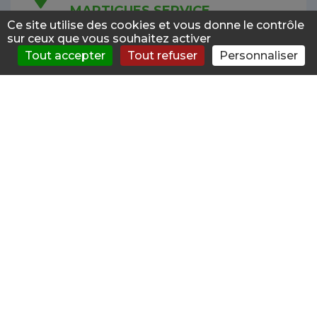
MARTIGUES SERVICE
59.7km
ADDICTOLOGIE
Ce site utilise des cookies et vous donne le contrôle
sur ceux que vous souhaitez activer
Addictologue Public
Tout accepter
Tout refuser
Personnaliser
3 BOULEVARD DES RAYETTES
S'évaluer
Consulter
Forum
News
Menu
13698 MARTIGUES
PATRICIA CAZES A.M.P.T.A.
C.S.A.P.A.
60.1km
Addictologue Public
7 AVENUE FREDERIC MISTRAL
13500 MARTIGUES
CHRISTINE JOLY
Addictologue Public
60.1km
CH