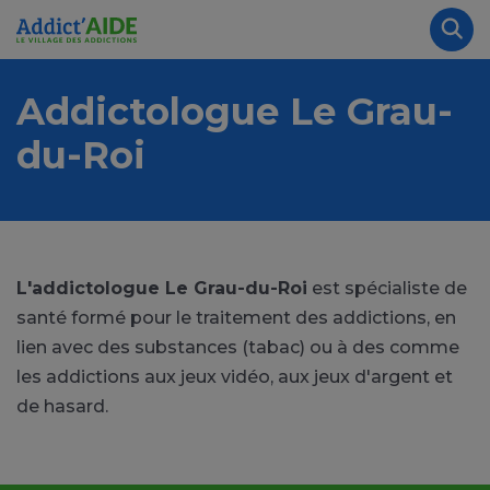
Aller au contenu principal
Panneau de gestion des cookies
Rec
Addictologue Le Grau-
du-Roi
L'addictologue Le Grau-du-Roi
est spécialiste de
santé formé pour le traitement des addictions, en
lien avec des substances (tabac) ou à des comme
les addictions aux jeux vidéo, aux jeux d'argent et
de hasard.